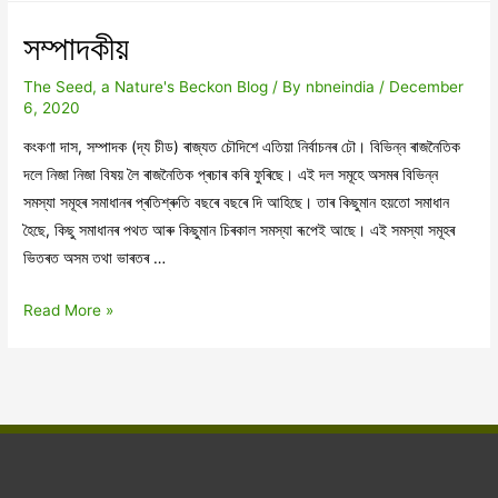
story
সম্পাদকীয়
of
Dehing
The Seed, a Nature's Beckon Blog
/ By
nbneindia
/
December
Patkai
6, 2020
National
কংকণা দাস, সম্পাদক (দ্য চীড) ৰাজ্যত চৌদিশে এতিয়া নিৰ্বাচনৰ ঢৌ। বিভিন্ন ৰাজনৈতিক
Park
দলে নিজা নিজা বিষয় লৈ ৰাজনৈতিক প্ৰচাৰ কৰি ফুৰিছে। এই দল সমূহে অসমৰ বিভিন্ন
সমস্যা সমূহৰ সমাধানৰ প্ৰতিশ্ৰুতি বছৰে বছৰে দি আহিছে। তাৰ কিছুমান হয়তো সমাধান
হৈছে, কিছু সমাধানৰ পথত আৰু কিছুমান চিৰকাল সমস্যা ৰূপেই আছে। এই সমস্যা সমূহৰ
ভিতৰত অসম তথা ভাৰতৰ …
সম্পাদকীয়
Read More »