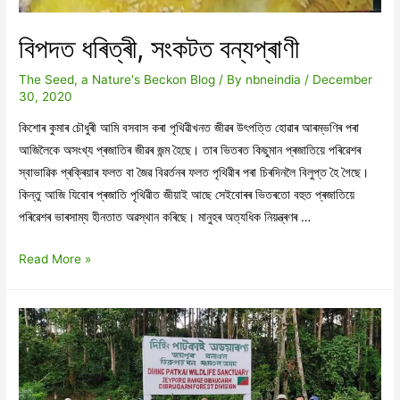
বিপদত ধৰিত্ৰী, সংকটত বন্যপ্ৰাণী
The Seed, a Nature's Beckon Blog
/ By
nbneindia
/
December
30, 2020
কিশোৰ কুমাৰ চৌধুৰী আমি বসবাস কৰা পৃথিৱীখনত জীৱৰ উৎপত্তি হোৱাৰ আৰম্ভণিৰ পৰা
আজিলৈকে অসংখ্য প্ৰজাতিৰ জীৱৰ জন্ম হৈছে। তাৰ ভিতৰত কিছুমান প্ৰজাতিয়ে পৰিৱেশৰ
স্বাভাৱিক প্ৰক্ৰিয়াৰ ফলত বা জৈৱ বিৱৰ্তনৰ ফলত পৃথিৱীৰ পৰা চিৰদিনলৈ বিলুপ্ত হৈ গৈছে।
কিন্তু আজি যিবোৰ প্ৰজাতি পৃথিৱীত জীয়াই আছে সেইবোৰৰ ভিতৰতো বহুত প্ৰজাতিয়ে
পৰিৱেশৰ ভাৰসাম্য হীনতাত অৱস্থান কৰিছে। মানুহৰ অত্যধিক নিয়ন্ত্ৰণৰ …
বিপদত
Read More »
ধৰিত্ৰী,
সংকটত
বন্যপ্ৰাণী