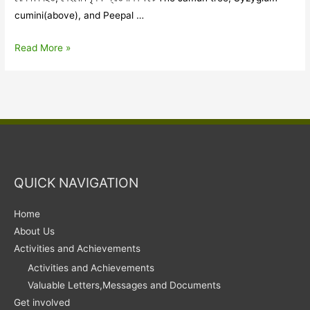
cumini(above), and Peepal …
প্ৰকৃতিপ্ৰদত্ত
Read More »
অৰণ্য
সংৰক্ষণৰ
গুৰুত্ব
QUICK NAVIGATION
Home
About Us
Activities and Achievements
Activities and Achievements
Valuable Letters,Messages and Documents
Get involved