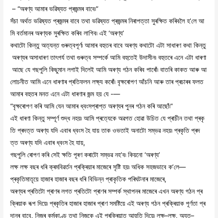
– “অৰণ্য আমাৰ ভৱিষ্যত প্ৰজন্মৰ বাবে৷”
সঁচা অৰ্থত ভৱিষ্যত প্ৰজন্মৰ বাবে তথা ভৱিষ্যত প্ৰজন্মৰ নিৰাপত্তা সুৰক্ষিত কৰিবলৈ হ’লে আ
মি বৰ্তমানৰ অৰণ্যক সুৰক্ষিত কৰিব লাগিব৷ এই ‘অৰণ্য’
কথাটো কিন্তু অত্যন্ত গুৰুত্বপূৰ্ণ৷ আমাৰ বহুতৰ বাবে অৰণ্য কথাটো এটা সাধাৰণ কথা কিন্তু
অৰণ্যৰ অসাধাৰণ তাৎপৰ্য তথা গুৰুত্ব সম্পৰ্কে আমি বহুতেই উদাসীন৷ বহুতৰে এনে এটা ধাৰণা
আছে যে গছপুলি কিছুমান লগাই দিলেই আমি অৰণ্য গঠন কৰিব পাৰোঁ৷ বাতৰি কাকত আৰু আ
লোচনীত আমি এনে ধাৰণাৰ প্ৰতিফলন লক্ষ্য কৰোঁ৷ বৃক্ষৰোপণ আঁচনি আৰু তাৰ প্ৰচাৰৰ ফলত
আমাৰ বহুতৰ মনত এনে এটা ধাৰণাৰ জন্ম হয় যে -—
“বৃক্ষৰোপণ কৰি আমি যেন আমাৰ ধ্বংসপ্ৰাপ্ত অৰণ্যৰ পুনৰ গঠন কৰি আছোঁ৷”
এই ধাৰণা কিন্তু সম্পূৰ্ণ শুদ্ধ নহয়৷ আমি প্ৰত্যেকে অৱগত হোৱা উচিত যে প্ৰাচীন তথা প্ৰকৃ
তি প্ৰদত্ত অৰণ্য যদি এবাৰ ধ্বংস হৈ যায় তাক ওভতাই অনাটো সম্ভৱ নহয়৷ প্ৰকৃতি প্ৰদ
ত্ত অৰণ্য যদি এবাৰ ধ্বংস হৈ যায়,
গছপুলি ৰোপণ কৰি সেই ক্ষতি পূৰণ কৰাটো সম্ভৱ নহ’ব৷ কিয়নো ‘অৰণ্য’
লক্ষ লক্ষ বছৰ ধৰি ক্ৰমবিৱৰ্তন প্ৰক্ৰিয়াৰ মাজেৰে সৃষ্টি হয়৷ অধিক সহজভাবে ক’লে—
প্ৰকৃতিমাতৃয়ে হাজাৰ হাজাৰ বছৰ ধৰি বিভিন্ন প্ৰাকৃতিক পৰিঘটনাৰ মাজেৰে,
অৰণ্যৰ প্ৰতিটো প্ৰাণৰ লগত প্ৰতিটো প্ৰাণৰ সম্পৰ্ক স্থাপনৰ মাজেৰে এখন অৰণ্য গঠন প্ৰ
ক্ৰিয়াক ৰূপ দিয়ে৷ প্ৰকৃতিৰ হাজাৰ হাজাৰ প্ৰাণ সমষ্টিয়ে এই অৰণ্য গঠন প্ৰক্ৰিয়াক পূৰ্ণতা প্ৰ
দানৰ বাবে, নিজৰ কৰ্মকাণ্ড তথা নিজকে এই প্ৰক্ৰিয়াত আহুতি দিয়ে৷ লক্ষ–লক্ষ, অযুত–