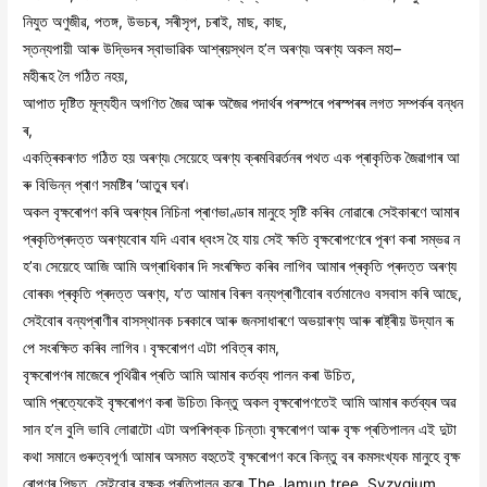
নিযুত অণুজীৱ, পতঙ্গ, উভচৰ, সৰীসৃপ, চৰাই, মাছ, কাছ,
স্তন্যপায়ী আৰু উদ্ভিদৰ স্বাভাৱিক আশ্ৰয়স্থল হ’ল অৰণ্য৷ অৰণ্য অকল মহা–
মহীৰূহ লৈ গঠিত নহয়,
আপাত দৃষ্টিত মূল্যহীন অগণিত জৈৱ আৰু অজৈৱ পদাৰ্থৰ পৰস্পৰে পৰস্পৰৰ লগত সম্পৰ্কৰ বন্ধন
ৰ,
একত্ৰিকৰণত গঠিত হয় অৰণ্য৷ সেয়েহে অৰণ্য ক্ৰমবিৱৰ্তনৰ পথত এক প্ৰাকৃতিক জৈৱাগাৰ আ
ৰু বিভিন্ন প্ৰাণ সমষ্টিৰ ‘আতুৰ ঘৰ’৷
অকল বৃক্ষৰোপণ কৰি অৰণ্যৰ নিচিনা প্ৰাণভাণ্ডাৰ মানুহে সৃষ্টি কৰিব নোৱাৰে৷ সেইকাৰণে আমাৰ
প্ৰকৃতিপ্ৰদত্ত অৰণ্যবোৰ যদি এবাৰ ধ্বংস হৈ যায় সেই ক্ষতি বৃক্ষৰোপণেৰে পূৰণ কৰা সম্ভৱ ন
হ’ব৷ সেয়েহে আজি আমি অগ্ৰাধিকাৰ দি সংৰক্ষিত কৰিব লাগিব আমাৰ প্ৰকৃতি প্ৰদত্ত অৰণ্য
বোৰক৷ প্ৰকৃতি প্ৰদত্ত অৰণ্য, য’ত আমাৰ বিৰল বন্যপ্ৰাণীবোৰ বৰ্তমানেও বসবাস কৰি আছে,
সেইবোৰ বন্যপ্ৰাণীৰ বাসস্থানক চৰকাৰে আৰু জনসাধাৰণে অভয়াৰণ্য আৰু ৰাষ্ট্ৰীয় উদ্যান ৰূ
পে সংৰক্ষিত কৰিব লাগিব ৷ বৃক্ষৰোপণ এটা পবিত্ৰ কাম,
বৃক্ষৰোপণৰ মাজেৰে পৃথিৱীৰ প্ৰতি আমি আমাৰ কৰ্তব্য পালন কৰা উচিত,
আমি প্ৰত্যেকেই বৃক্ষৰোপণ কৰা উচিত৷ কিন্তু অকল বৃক্ষৰোপণতেই আমি আমাৰ কৰ্তব্যৰ অৱ
সান হ’ল বুলি ভাবি লোৱাটো এটা অপৰিপক্ক চিন্তা৷ বৃক্ষৰোপণ আৰু বৃক্ষ প্ৰতিপালন এই দুটা
কথা সমানে গুৰুত্বপূৰ্ণ৷ আমাৰ অসমত বহুতেই বৃক্ষৰোপণ কৰে কিন্তু বৰ কমসংখ্যক মানুহে বৃক্ষ
ৰোপণৰ পিছত, সেইবোৰ বৃক্ষক প্ৰতিপালন কৰে৷ The Jamun tree, Syzygium