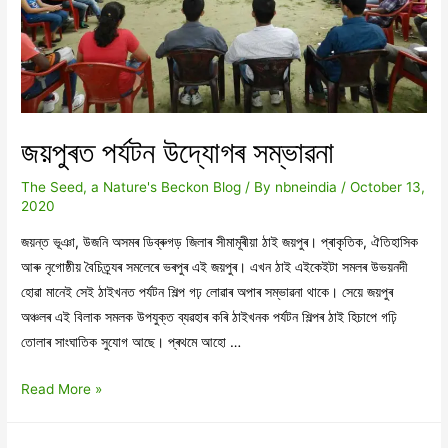
জয়পুৰত পৰ্যটন উদ্যোগৰ সম্ভাৱনা
The Seed, a Nature's Beckon Blog
/ By
nbneindia
/
October 13,
2020
জয়ন্ত ভূঞা, উজনি অসমৰ ডিব্ৰুগড় জিলাৰ সীমামূৰীয়া ঠাই জয়পুৰ। প্ৰাকৃতিক, ঐতিহাসিক
আৰু নৃগোষ্ঠীয় বৈচিত্ৰ্যৰ সমলেৰে ভৰপুৰ এই জয়পুৰ। এখন ঠাই এইকেইটা সমলৰ উভয়নদী
হোৱা মানেই সেই ঠাইখনত পৰ্যটন শিল্প গঢ় লোৱাৰ অপাৰ সম্ভাৱনা থাকে। সেয়ে জয়পুৰ
অঞ্চলৰ এই বিলাক সমলক উপযুক্ত ব্যৱহাৰ কৰি ঠাইখনক পৰ্যটন শিল্পৰ ঠাই হিচাপে গঢ়ি
তোলাৰ সাংঘাতিক সুযোগ আছে। প্ৰথমে আহো …
জয়পুৰত
Read More »
পৰ্যটন
উদ্যোগৰ