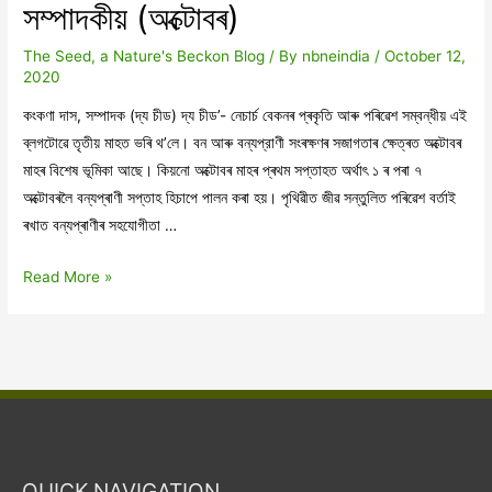
সম্পাদকীয় (অক্টোবৰ)
সম্ভাৱনা
The Seed, a Nature's Beckon Blog
/ By
nbneindia
/
October 12,
2020
কংকণা দাস, সম্পাদক (দ্য চীড) দ্য চীড’- নেচাৰ্চ বেকনৰ প্ৰকৃতি আৰু পৰিৱেশ সম্বন্ধীয় এই
ব্লগটোৱে তৃতীয় মাহত ভৰি থ’লে। বন আৰু বন্যপ্রাণী সংৰক্ষণৰ সজাগতাৰ ক্ষেত্ৰত অক্টোবৰ
মাহৰ বিশেষ ভূমিকা আছে। কিয়নো অক্টোবৰ মাহৰ প্ৰথম সপ্তাহত অৰ্থাৎ ১ ৰ পৰা ৭
অক্টোবৰলৈ বন্যপ্ৰাণী সপ্তাহ হিচাপে পালন কৰা হয়। পৃথিৱীত জীৱ সন্তুলিত পৰিৱেশ বৰ্তাই
ৰখাত বন্যপ্ৰাণীৰ সহযোগীতা …
সম্পাদকীয়
Read More »
(অক্টোবৰ)
QUICK NAVIGATION