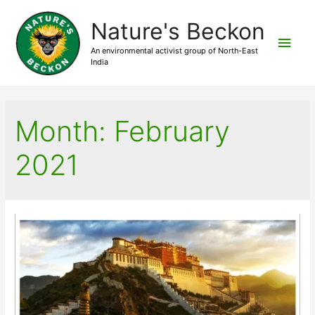
Nature's Beckon
Main
An environmental activist group of North-East
India
Men
Month:
February
2021