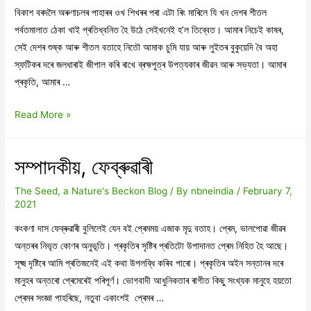
বিকাশ বৰদলৈ অৰুণাচলৰ পাহাৰৰ ওখ শিখৰৰ পৰা এটা ৰিং মাৰিলে যি খন দেশৰ শীতল
পৰ্বতমালাত ঠেকা খাই প্ৰতিধ্বনিত হৈ উঠে সেইখনেই হ’ল তিব্বেত। আমাৰ নিচেই কাষৰ,
সেই দেশৰ শুষ্ক আৰু শীতল বতাহে নিতৌ আমাক চুমি যায় আৰু লুইতৰ বুকুয়েদি বৈ অহা
স্ফটিকৰ দৰে জলধাৰাই জীপাল কৰি ৰাখে ব্ৰহ্মপুত্ৰ উপত্যকাৰ জীৱন আৰু সভ্যতা। আমাৰ
প্ৰকৃতি, আমাৰ …
তিব্বেতৰ
Read More »
মুক্তিৰ
সপোন
সম্পাদকীয়, ফেব্ৰুৱাৰী
The Seed, a Nature's Beckon Blog
/ By
nbneindia
/
February 7,
2021
কংকণা দাস ফেব্ৰুৱাৰী বুলিলেই যেন বই প্ৰেমময় এজাক মৃদু বতাহ। প্ৰেম, ভালপোৱা জীৱৰ
অন্তৰৰ নিভৃত কোণৰ অনুভূতি। প্ৰকৃতিৰ সৃষ্টিৰ প্ৰতিটো উপাদানত প্ৰেম নিহিত হৈ আছে।
সূক্ষ্ম দৃষ্টিৰে আমি প্ৰতিজনেই এই কথা উপলব্ধি কৰিব পাৰো। প্ৰকৃতিৰ অইন সন্তানৰ দৰে
মানুহৰ অন্তৰো প্ৰেমেৰেই পৰিপূৰ্ণ। ভোগবাদী আধুনিকতাৰ ৰাগীত কিছু সংখ্যক মানুহে হয়তো
প্ৰেমৰ সংজ্ঞা পাহৰিছে, নতুবা একাংশই প্ৰেমৰ …