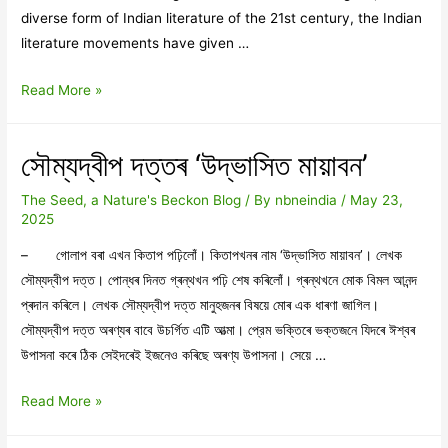
diverse form of Indian literature of the 21st century, the Indian
literature movements have given …
From
Read More »
the
Editor’s
সৌম্যদ্বীপ দত্তৰ ‘উদ্ভাসিত মায়াবন’
Desk
The Seed, a Nature's Beckon Blog
/ By
nbneindia
/
May 23,
2025
– গোলাপ বৰা এখন কিতাপ পঢ়িলোঁ। কিতাপখনৰ নাম ‘উদ্ভাসিত মায়াবন’। লেখক
সৌম্যদ্বীপ দত্ত। পোন্ধৰ দিনত গ্ৰন্থখন পঢ়ি শেষ কৰিলোঁ। গ্ৰন্থখনে মোক বিমল আনন্দ
প্ৰদান কৰিলে। লেখক সৌম্যদ্বীপ দত্ত মানুহজনৰ বিষয়ে মোৰ এক ধাৰণা জাগিল।
সৌম্যদ্বীপ দত্ত অৰণ্যৰ বাবে উচৰ্গিত এটি আত্মা। প্রেম ভক্তিৰে ভক্তজনে যিদৰে ঈশ্বৰ
উপাসনা কৰে ঠিক সেইদৰেই ইজনেও কৰিছে অৰণ্য উপাসনা। সেয়ে …
সৌম্যদ্বীপ
Read More »
দত্তৰ