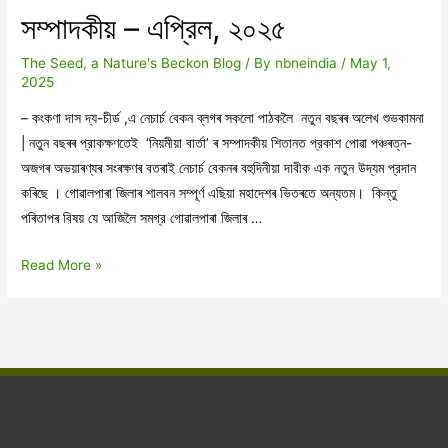
‘উদ্ভাসিত
সম্পাদকীয় – এপ্রিল, ২০২৫
মায়াবন’
The Seed, a Nature's Beckon Blog
/ By
nbneindia
/
May 1,
2025
– কংকণা দাস দ্য-চীর্ড ,এ নেচাৰ্চ বেকন ব্লগৰ সকলো পাঠকলৈ নতুন বছৰৰ অলেখ শুভকামনা
| নতুন বছৰৰ প্রাকক্ষণতেই ‘নিয়মীয়া বাৰ্তা’ ৰ সম্পাদকীয় শিতানত প্রকাশ পোৱা পঞ্চৰত্ন-
অজগৰ অভয়াৰণ্যৰ সংৰক্ষণৰ বতৰাই নেচাৰ্চ বেকনৰ বহুদিনীয়া দাবীক এক নতুন উদ্যম প্রদান
কৰিছে । গোৱালপাৰা জিলাৰ শালবন সম্পূর্ণ এছিয়া মহাদেশৰ ভিতৰতে অন্যতম। কিন্তু
পৰিতাপৰ বিষয় যে আজিলৈ সমগ্র গোৱালপাৰা জিলাৰ …
সম্পাদকীয়
Read More »
–
এপ্রিল,
২০২৫