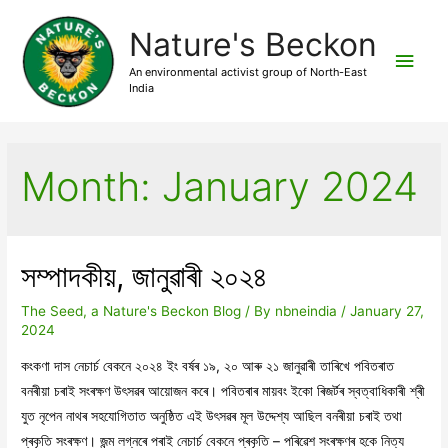
Nature's Beckon
Main
An environmental activist group of North-East
India
Men
Month:
January 2024
সম্পাদকীয়, জানুৱাৰী ২০২৪
The Seed, a Nature's Beckon Blog
/ By
nbneindia
/
January 27,
2024
কংকণা দাস নেচাৰ্চ বেকনে ২০২৪ ইং বৰ্ষৰ ১৯, ২০ আৰু ২১ জানুৱাৰী তাৰিখে পবিতৰাত
বনৰীয়া চৰাই সংৰক্ষণ উৎসৱৰ আয়োজন কৰে। পবিতৰাৰ মায়বং ইকো ৰিজৰ্টৰ স্বত্বাধিকাৰী শ্ৰী
যুত নৃপেন নাথৰ সহযোগিতাত অনুষ্ঠিত এই উৎসৱৰ মূল উদ্দেশ্য আছিল বনৰীয়া চৰাই তথা
প্ৰকৃতি সংৰক্ষণ। জন্ম লগ্নৰে পৰাই নেচাৰ্চ বেকনে প্ৰকৃতি – পৰিৱেশ সংৰক্ষণৰ হকে নিত্য