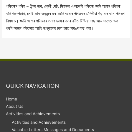
পবিতৰাৰ গৰিমা – চিন্ময় নাথ, শ্ৰেণী :ষষ্ঠ, মিনাৰভা একাডেমী পবিতৰা শুৱনি আমাৰ পবিতৰা
খনি গছ-গছনি, চৰাই আৰু জন্তুৰে ভৰা শুৱনি আমাৰ পবিতৰাৰ এশিঙীয়া গঁড় যাৰ বাবে পবিতৰা
বিখ্যাত। শুৱনি আমাৰ পবিতৰাৰ ওলমা দলঙৰ তলৰ নদীত বিভিন্ন মাছ আৰু সাপেৰে ভৰা
শুৱনি আমাৰ পবিতৰাত আহি সংগ্ৰহালয় চাবা তাত মায়ঙৰ যাদু পাবা।
QUICK NAVIGATION
Home
About Us
Activities and Achievements
Activities and Achievements
Valuable Letters,Messages and Documents