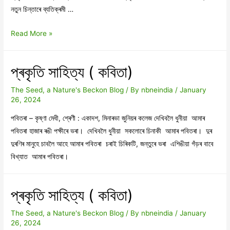
নতুন চিন্তাৰে ব্যতিক্ৰমী …
সম্পাদকীয়,
Read More »
জানুৱাৰী
২০২৪
প্ৰকৃতি সাহিত্য ( কবিতা)
The Seed, a Nature's Beckon Blog
/ By
nbneindia
/
January
26, 2024
পবিতৰা – কৃষ্ণা মেধী, শ্ৰেণী : একাদশ, মিনাৰভা জুনিয়ৰ কলেজ দেখিবলৈ ধুনীয়া আমাৰ
পবিতৰা হাজাৰ ৰঙী পক্ষীৰে ভৰা। দেখিবলৈ ধুনীয়া সকলোৰে চিনাকী আমাৰ পবিতৰা। দুৰ
দুৰণিৰ মানুহে চাবলৈ আহে আমাৰ পবিতৰা চৰাই চিৰিকটি, জন্তুৰে ভৰা এশিঙীয়া গঁড়ৰ বাবে
বিখ্যাত আমাৰ পবিতৰা।
প্ৰকৃতি সাহিত্য ( কবিতা)
The Seed, a Nature's Beckon Blog
/ By
nbneindia
/
January
26, 2024