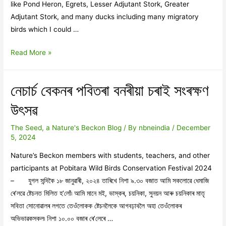
like Pond Heron, Egrets, Lesser Adjutant Stork, Greater
Adjutant Stork, and many ducks including many migratory
birds which I could …
Natural
Read More »
History
&
নেচাৰ্চ বেকনৰ পবিতৰা বনৰীয়া চৰাই সংৰক্ষণ
Its
Unsolved
উৎসৱ
Mysteries
–
The Seed, a Nature's Beckon Blog
/ By
nbneindia
/
December
5, 2024
Migratory
Birds
Nature’s Beckon members with students, teachers, and other
participants at Pobitara Wild Birds Conservation Festival 2024
– যুগল সন্দিকৈ ১৮ জানুৱাৰী, ২০২৪ তাৰিখে নিশা ৯.৩০ বজাত আমি সকলোৱে ধেমাজি
ৰে’লৱে ষ্টেচনত মিলিত হ’লোঁ৷ আমি মানে মই, ভাস্কৰ, চয়নিকা, সুনয়ন আৰু চয়নিকাৰ মাতৃ
সবিতা সোনোৱালৰ লগতে তেওঁলোকক ষ্টেচনলৈকে আগবঢ়াবলৈ অহা তেওঁলোকৰ
অভিভাৱকসকল৷ নিশা ১০.০০ বজাৰ ৰে’লেৰে …