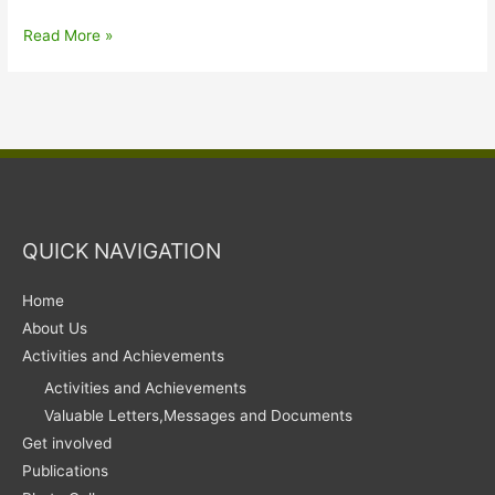
নেচাৰ্চ
Read More »
বেকনৰ
পবিতৰা
বনৰীয়া
চৰাই
সংৰক্ষণ
উৎসৱ
QUICK NAVIGATION
Home
About Us
Activities and Achievements
Activities and Achievements
Valuable Letters,Messages and Documents
Get involved
Publications