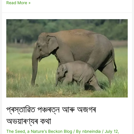
প্ৰেছ
Read More »
বিবৃতি-
গোৱালপাৰা
জিলাত
দুখন
নতুন
অভয়াৰণ্যৰ
প্ৰস্তাৱ
প্ৰস্তাৱিত পঞ্চৰত্ন আৰু অজগৰ
অভয়াৰণ্যৰ কথা
The Seed, a Nature's Beckon Blog
/ By
nbneindia
/
July 12,