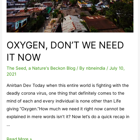
OXYGEN, DON’T WE NEED
IT NOW
The Seed, a Nature's Beckon Blog
/ By
nbneindia
/
July 10,
2021
Anirban Dev Today when this entire world is fighting with the
deadly corona virus, one thing that definitely comes to the
mind of each and every individual is none other than Life
giving “Oxygen.”How much we need it right now cannot be
explained in mere words isn’t it? Now let’s do a quick recap in
…
OXYGEN,
Read More »