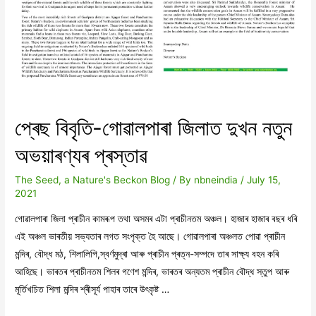
প্ৰেছ বিবৃতি-গোৱালপাৰা জিলাত দুখন নতুন
অভয়াৰণ্যৰ প্ৰস্তাৱ
The Seed, a Nature's Beckon Blog
/ By
nbneindia
/
July 15,
2021
গোৱালপাৰা জিলা প্ৰাচীন কামৰূপ তথা অসমৰ এটা প্ৰাচীনতম অঞ্চল। হাজাৰ হাজাৰ বছৰ ধৰি
এই অঞ্চল ভাৰতীয় সভ্যতাৰ লগত সংপৃক্ত হৈ আছে। গোৱালপাৰা অঞ্চলত পোৱা প্ৰাচীন
মন্দিৰ, বৌদ্ধ মঠ, শিলালিপি,স্বৰ্ণমুদ্ৰা আৰু প্ৰাচীন প্ৰত্ন-সম্পদে তাৰ সাক্ষ্য বহন কৰি
আহিছে। ভাৰতৰ প্ৰাচীনতম শিলৰ গণেশ মন্দিৰ, ভাৰতৰ অন্যতম প্ৰাচীন বৌদ্ধ স্তুপ আৰু
মূৰ্তিখচিত শিলা মন্দিৰ শ্ৰীসূৰ্য পাহাৰ তাৰে উৎকৃষ্ট …