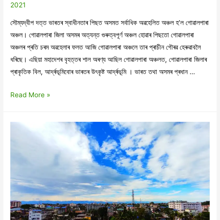
2021
সৌম্যদ্বীপ দত্ত ভাৰতৰ স্বাধীনতাৰ পিছত অসমত সৰ্বাধিক অৱহেলিত অঞ্চল হ’ল গোৱালপাৰা
অঞ্চল। গোৱালপাৰা জিলা অসমৰ অত্যন্ত গুৰুত্বপূৰ্ণ অঞ্চল হোৱাৰ পিছতো গোৱালপাৰা
অঞ্চলৰ প্ৰতি চৰম অৱহেলাৰ ফলত আজি গোৱালপাৰা অঞ্চলে তাৰ প্ৰাচীন গৌৰৱ হেৰুৱাবলৈ
ধৰিছে। এছিয়া মহাদেশৰ বৃহত্তৰ শাল অৰণ্য আছিল গোৱালপাৰা অঞ্চলত, গোৱালপাৰা জিলাৰ
প্ৰাকৃতিক বিল, আৰ্দ্ৰভূমিবোৰ ভাৰতৰ উৎকৃষ্ট আৰ্দ্ৰভূমি । ভাৰত তথা অসমৰ প্ৰধান …
প্ৰস্তাৱিত
Read More »
পঞ্চৰত্ন
আৰু
অজগৰ
অভয়াৰণ্যৰ
কথা