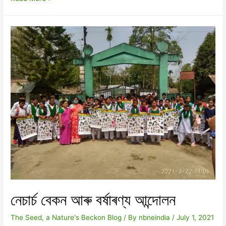
DON’T
WE
NEED
IT
NOW
নেচাৰ্চ বেকন আৰু বৰ্ষাৰণ্য আন্দোলন
The Seed, a Nature's Beckon Blog
/ By
nbneindia
/
July 1, 2021