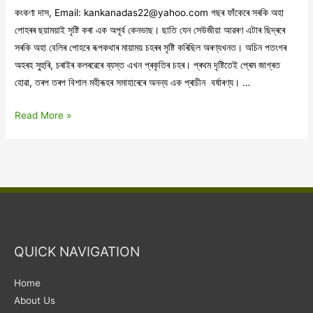
কংকণা দাস, Email: kankanadas22@yahoo.com গছৰ ফাঁকেৰে সৰকি অহা
পোহৰৰ ছয়াময়াই সৃষ্টি কৰা এক অপূৰ্ব কেনভাছ। ছাতি যেন সেউজীয়া আৱৰণ এটাৰ ছিদ্ৰৰে
সৰকি অহা বেলিৰ পোহৰে ৰূপকথাৰ মায়াময় চহৰৰ সৃষ্টি কৰিছিল অৰণ্যখনত। অচিন পতংগৰ
অহৰহ সুহুৰি, চৰাইৰ কলৰৱেৰে ব্যস্ত এখন প্ৰকৃতিৰ চহৰ। প্ৰথম দৃষ্টিতেই প্ৰেম জাগ্ৰত
হোৱা, তৰপ তৰপ বিশাল মহীৰূহৰ সমাহাৰেৰে অনন্য এক প্ৰাচীন বৰ্ষাৰণ্য। …
নেচাৰ্চ
Read More »
বেকন
আৰু
বৰ্ষাৰণ্য
আন্দোলন
QUICK NAVIGATION
Home
About Us