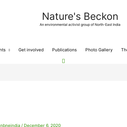
Nature's Beckon
An environmental activist group of North-East India
nts
Get involved
Publications
Photo Gallery
Th
y
nbneindia
/
December 6, 2020