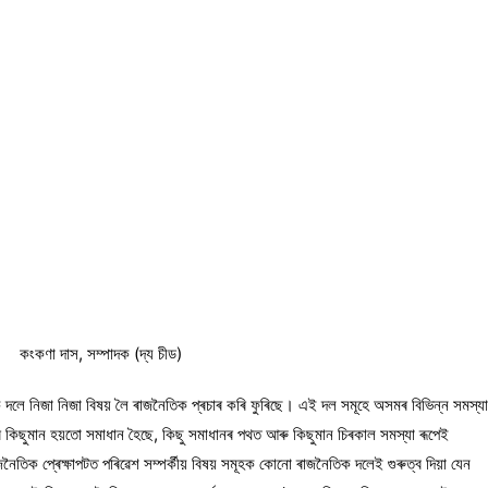
কংকণা দাস, সম্পাদক (দ্য চীড)
ক দলে নিজা নিজা বিষয় লৈ ৰাজনৈতিক প্ৰচাৰ কৰি ফুৰিছে। এই দল সমূহে অসমৰ বিভিন্ন সমস্য
ৰ কিছুমান হয়তো সমাধান হৈছে, কিছু সমাধানৰ পথত আৰু কিছুমান চিৰকাল সমস্যা ৰূপেই
িক প্ৰেক্ষাপটত পৰিৱেশ সম্পৰ্কীয় বিষয় সমূহক কোনো ৰাজনৈতিক দলেই গুৰুত্ব দিয়া যেন