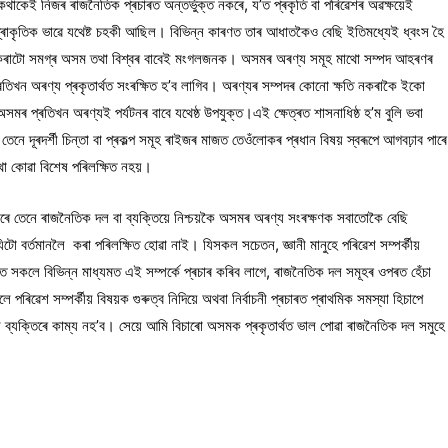
থাকেই নিজৰ ৰাজনৈতিক প্ৰচাৰত অন্তৰ্ভুক্ত নকৰে, য’ত প্ৰকৃতি বা পৰিৱেশৰ অৱক্ষয়েই
াকৃতিক ভাৱে যথেষ্ট চহকী আছিল। বিভিন্ন কাৰণত তাৰ আধাতকৈও বেছি ইতিমধ্যেই ধ্বংস হৈ
ণ কৰাটো সমগ্ৰ অসম তথা বিশ্বৰ বাবেই মংগলজনক। অসমৰ অৰণ্য সমূহ মাথো সম্পদ আহৰণৰ
প্ৰতিখন অৰণ্য প্ৰকৃতাৰ্থত সংৰক্ষিত হ’ব লাগিব। অৰণ্যৰ সম্পদৰ কোনো ক্ষতি নকৰাকৈ ইকো
ৰ প্ৰতিখন অৰণ্যই পৰ্যটনৰ বাবে যথেষ্ঠ উপযুক্ত।এই ক্ষেত্ৰত শাসনাধিষ্ঠ হ’ম বুলি ভবা
নে দূৰদৰ্শী চিন্তা বা প্ৰকল্প সমূহ ৰাইজৰ মাজত তেওঁলোকৰ প্ৰধান বিষয় স্বৰূপে আগবঢ়াব পাৰে
া কোৱা বিশেষ পৰিলক্ষিত নহয়।
ৰে তেনে ৰাজনৈতিক দল বা ব্যক্তিয়ে নিশ্চয়কৈ অসমৰ অৰণ্য সংৰক্ষণক সবাতোকৈ বেছি
ব, যিটো বৰ্তমানলৈ কৰা পৰিলক্ষিত হোৱা নাই। যিসকল সচেতন, জ্ঞানী মানুহে পৰিৱেশ সম্পৰ্কীয়
তি সকলে বিভিন্ন মাধ্যমত এই সম্পৰ্কে প্ৰচাৰ কৰিব লাগে, ৰাজনৈতিক দল সমূহৰ ওপৰত হেঁচা
পৰিৱেশ সম্পৰ্কীয় বিষয়ক গুৰুত্ব নিদিয়ে অথবা নিৰ্বাচনী প্ৰচাৰত প্ৰাথমিক সমস্যা হিচাপে
ন ব্যক্তিৰে কাম্য নহ’ব। সেয়ে আমি বিচাৰো অসমক প্ৰকৃতাৰ্থত ভাল পোৱা ৰাজনৈতিক দল সমুহে