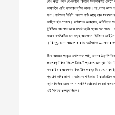
বোধ নহয়, বৰঞ্চ তেওঁলোকে পৰিৱেশ সংক্ৰান্তীয় কোনো ক
আধাতকৈ বেছি সমস্যাৰ সৃষ্টিৰ কাৰক। অামাৰ অসম প্ৰ
গ’ল। বৰ্তমানৰ যিখিনি অৰণ্য বাচি আছে তাক সংৰক্ষ
আহিলা হ’ব নোৱাৰে। বৰ্তমানেও অনাঘ্ৰাত, অবিচ্ছিন্ন 
টুৰিজিমৰ ধাৰণাৰে অসম যথেষ্ঠ চহকী হোৱাৰ থল আছে। অসম
আমাৰ ৰাজনৈতিক দল সমূহে অৰুণাচল, ছিকিমৰ আৰ্হি লৈ তে
। কিন্তু কোনো অজ্ঞাত কাৰণত তেওঁলোকে এনেধৰণৰ কথ
যিয়ে অসমক প্ৰকৃত অৰ্থত ভাল পাই, অসমৰ উন্নতি বিচা
গুৰুত্বপূৰ্ণ বিষয় হিচাপে নিৰ্বাচনী প্ৰচাৰত আগস্থান দি
অথবা ইয়াৰ সংৰক্ষণৰ বিষয়টোক গুৰুত্ব দিয়ে তেনে ব্যক্
প্ৰয়োগ কৰিব লাগে । বৰ্তমানৰ শতিকাত যি ৰাজনৈতিক দলে 
স্থান নিদিয়ে তেনে দল শাসনাধিষ্ঠ হোৱাতো কোনো সচেত
এই বিষয়ক গুৰুত্ব দিয়ক।