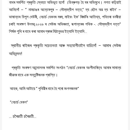
নাথৰ
সমৰ্পিত
প্ৰকৃতি
স্নেহত
অভিভূত
হলোঁ
।ডিব্ৰুগড়
হৈ
ঘৰ
অভিমুখে।
লগত
কঢ়িয়াই
– ”
–
,”
‘ –
আনিলোঁ
নামচাঙৰ
অন্তেষপুৰ
সৌম্যদ্বীপ
দত্ত
দ্য
ছৌল
অৱ
দ্য
ৰাইন
,
,
‘
,
ভাষান্তৰ
বিপুল
দেউৰী
নেচাৰ্চ
বেকনৰ
মৰম
মাইবং
ইক
ৰিজৰ্টৰ
আতিথ্য
পবিতৰা
বনৰীয়া
,
,
-.
”
চৰাই
সংৰক্ষণ
উৎসৱ
২০২৬
ৰ
সেউজ
অভিজ্ঞতা
ৰূপান্তৰৰ
পথিক
সৌম্যদ্বীপ
দত্ত
…
শিৰ্ষক
পুথি
ৰ
বাবে
কৰা
আমাৰ
শ্ৰমৰ
মিঠানুভৱ
ইত্যাদি
ইত্যাদি
স্থানীয়
ৰাইজৰ
প্ৰকৃতি
সচেতনতা
আৰু
সহযোগীতালৈ
যাচিলোঁ
–
আমাৰ
সেউজ
অভিনন্দন
!
“
প্ৰকৃতি
সংৰক্ষণ
আন্দোলনৰ
সমৰ্পিত
সংগঠন
নেচাৰ্চ
বেকনৰ
অংশীদাৰিত্ব
আমাৰ
সামান্য
জীৱনৰ
বাবে
এক
সন্তুষ্টিজনক
প্ৰাপ্তি।
,
”
“
আহক
আমি
আটায়ে
পৃথিৱীৰ
বাবে
হৈ
পৰো
মংগলজনক
“
“
নেচাৰ্চ
বেকন
…
চৰৈৱতী
চৰৈৱতী
…