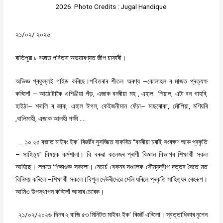
2026. Photo Credits : Jugal Handique.
/
/
২১
০২
২০২৬
ৰাতিপুৱা
৮
বজাত
পবিতৰা
অভয়াৰণ্যত
জীপ
চাফাৰী।
–
অভিজ্ঞ
প্ৰফুল্লই
গাইড
কৰিছে।পবিতৰাৰ
শীতল
অৰণ্য
কোলাহল
ৰ
মাজত
প্ৰত্যক্ষ
–
,
,
,
,
কৰিলোঁ
আঠোটাকৈ
এশিঙীয়া
গঁড়
এজাক
বনৰীয়া
মহ
এহাল
শিয়াল
এটা
বন
গাহৰি
–
,
,
–
,
,
হাইঠা
শৰালি
ৰ
জাক
এহাল
ঈগল
কেইজনীমান
ফেঁচা
মাছৰোকা
মৌপিয়া
মণিয়ৰি
,
,
….
বালিমাহী
এজাক
আলহী
পক্ষী
…
.
‘
“
১০
২৫
বজাত
মাইবং
ইক
ৰিজৰ্টৰ
সুসজ্জিত
বাকৰিত
বনৰীয়া
চৰাই
সংৰক্ষণ
আৰু
প্ৰকৃতি
–
”
সাহিত্য
বিষয়ক
কৰ্মশালা।
বি
বৰুৱা
কলেজৰ
প্ৰাণী
বিজ্ঞান
বিভাগৰ
শিক্ষাৰ্থী
সকল
আহিছে।
লগতে
শিক্ষাগুৰু
সকলো।
নেচাৰ্চ
বেকনৰ
সঞ্চালক
সৌম্যদ্বীপ
দত্তৰ
সৈতে
মত
–
বিনিময়
কৰিলে
শিক্ষাৰ্থী
সকলে।
বিপুল
দেউৰীদেৱে
মেলি
ধৰিলে
প্ৰকৃতি
সাহিত্যৰ
ৰেহৰূপ।
আমিও
উপস্থাপন
কৰিলোঁ
আষাৰ
চেৰেক।
/
/
‘
২১
০২
২০২৬
দিনৰ
২
বাজি
৫৩
মিনিটত
মাইবং
ইক
ৰিজৰ্ট
এৰিলো।
স্বত্তাধিকাৰ
নৃপেন