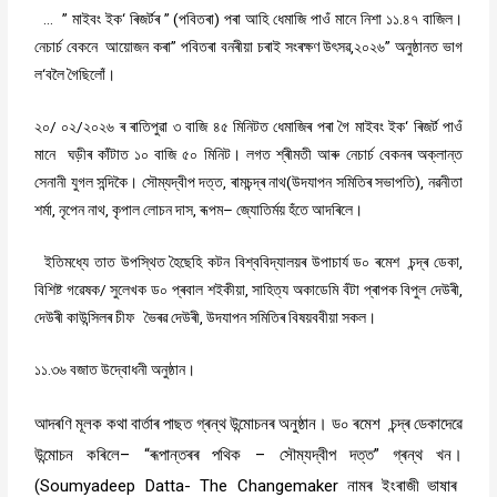
… ”
‘
” (
)
.
মাইবং
ইক
ৰিজৰ্টৰ
পবিতৰা
পৰা
আহি
ধেমাজি
পাওঁ
মানে
নিশা
১১
৪৭
বাজিল।
”
,
”
নেচাৰ্চ
বেকনে
আয়োজন
কৰা
পবিতৰা
বনৰীয়া
চৰাই
সংৰক্ষণ
উৎসৱ
২০২৬
অনুষ্ঠানত
ভাগ
‘
ল
বলৈ
গৈছিলোঁ।
/
/
‘
২০
০২
২০২৬
ৰ
ৰাতিপুৱা
৩
বাজি
৪৫
মিনিটত
ধেমাজিৰ
পৰা
গৈ
মাইবং
ইক
ৰিজৰ্ট
পাওঁ
মানে
ঘড়ীৰ
কাঁটাত
১০
বাজি
৫০
মিনিট।
লগত
শ্ৰীমতী
আৰু
নেচাৰ্চ
বেকনৰ
অক্লান্ত
,
(
),
সেনানী
যুগল
সন্দিকৈ।
সৌম্যদ্বীপ
দত্ত
ৰামচন্দ্ৰ
নাথ
উদযাপন
সমিতিৰ
সভাপতি
নৱনীতা
,
,
,
–
শৰ্মা
নৃপেন
নাথ
কৃপাল
লোচন
দাস
ৰূপম
জ্যোতিৰ্ময়
হঁতে
আদৰিলে।
‌
,
ইতিমধ্যে
তাত
উপস্থিত
হৈছেহি
কটন
বিশ্ববিদ্যালয়ৰ
উপাচাৰ্য
ড০
ৰমেশ
চন্দ্ৰ
ডেকা
/
,
,
বিশিষ্ট
গৱেষক
সুলেখক
ড০
প্ৰবাল
শইকীয়া
সাহিত্য
অকাডেমি
বঁটা
প্ৰাপক
বিপুল
দেউৰী
,
দেউৰী
কাউন্সিলৰ
চীফ
ভৈৰৱ
দেউৰী
উদযাপন
সমিতিৰ
বিষয়ববীয়া
সকল।
.
১১
৩৬
বজাত
উদ্বোধনী
অনুষ্ঠান।
আদৰণি
মূলক
কথা
বাৰ্তাৰ
পাছত
গ্ৰন্থ
উন্মোচনৰ
অনুষ্ঠান।
ড০
ৰমেশ
চন্দ্ৰ
ডেকাদেৱে
উন্মোচন
কৰিলে
– “
ৰূপান্তৰৰ
পথিক
–
সৌম্যদ্বীপ
দত্ত
”
গ্ৰন্থ
খন।
(Soumyadeep Datta- The Changemaker
নামৰ
ইংৰাজী
ভাষাৰ