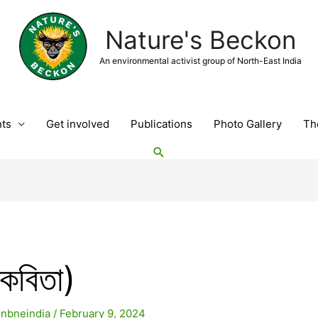
Nature's Beckon
An environmental activist group of North-East India
nts
Get involved
Publications
Photo Gallery
Th
 কবিতা)
y
nbneindia
/
February 9, 2024