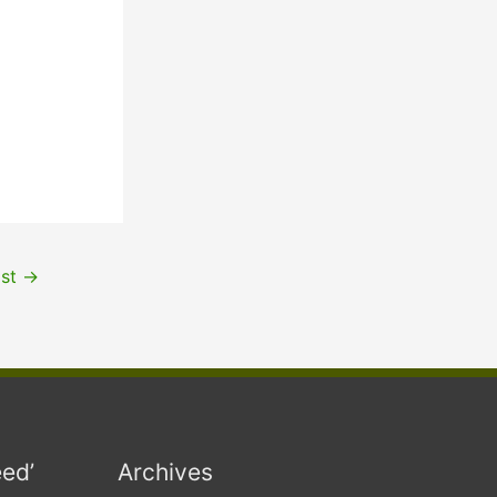
ost
→
eed’
Archives