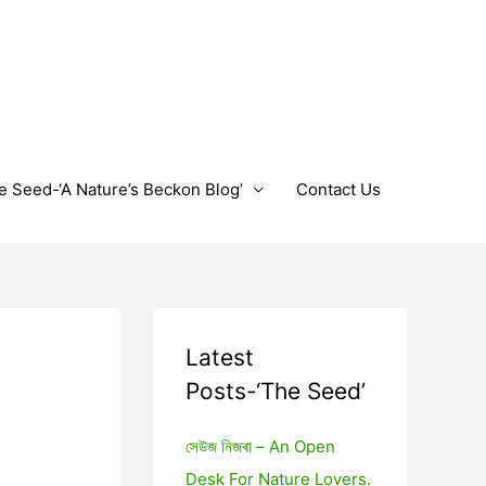
e Seed-‘A Nature’s Beckon Blog’
Contact Us
Latest
Posts-‘The Seed’
সেউজ নিজৰা – An Open
Desk For Nature Lovers.