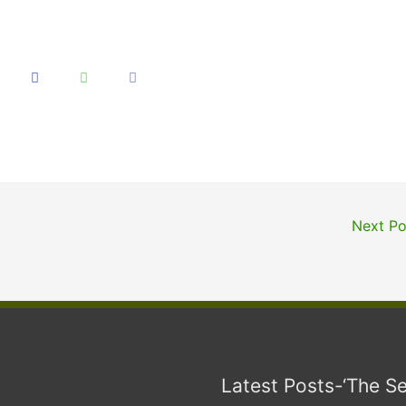
Next P
Latest Posts-‘The S