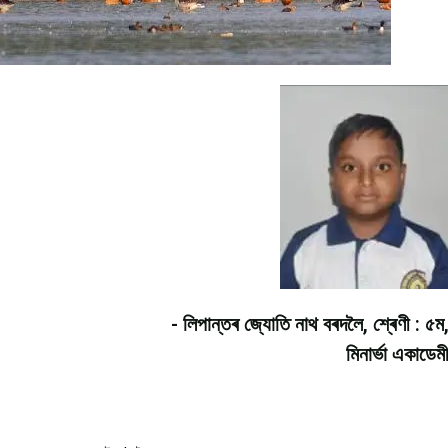
- লিপান্তৰ জ্যোতি নাথ বৰদলৈ, শ্ৰেণী : ৫ম
মিনাৰ্ভা একাডেম