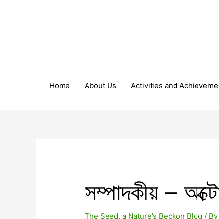
Home
About Us
Activities and Achieveme
সম্পাদকীয় – অক্
The Seed, a Nature's Beckon Blog
/ B