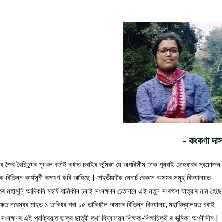
- কংকণা দা
ৱীৰ জৈৱ বৈচিত্ৰ্যৰ শৃংখল বর্তাই ৰখাত চৰাইৰ ভূমিকা যে অপৰিসীম তাক পুনৰাই দোহৰাবৰ প্রয়োজন
ে বিভিন্ন কার্যসূচী ৰূপায়ণ কৰি আহিছে | শেহতীয়াকৈ নেচার্চ বেকনে অসমৰ সমূহ বিদ্যালয়ত
 মহামুনি আদিকবি মহর্ষি বাল্মিকীৰ চৰাই সংৰক্ষণৰ চেতনাৰে এই নতুন সংৰক্ষণ যাত্রাৰ নাম হৈছে
ণ পক্ষত নৱেম্বৰ মাহত ১ তাৰিখৰ পৰা ১৫ তাৰিখলৈ অসমৰ বিভিন্ন বিদ্যালয়, মহাবিদ্যালয়ত চৰাই
সংৰক্ষণৰ এই প্রক্রিয়াত ছাত্র ছাত্রী তথা বিদ্যালয়ৰ শিক্ষক-শিক্ষয়িত্রী ৰ ভূমিকা অপৰীসীম |