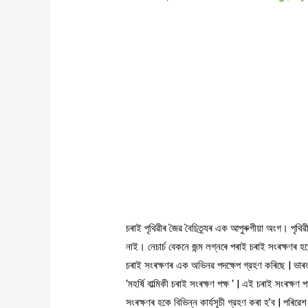
চৰাই পৃথিৱীৰ জৈৱ বৈচিত্র্যৰ এক আপুৰুগীয়া অংগ। পৃথি
নাই। নেচাৰ্চ বেকনে জন্ম লগ্নৰে পৰাই চৰাই সংৰক্ষণৰ হক
চৰাই সংৰক্ষণৰ এক অভিনৱ পদক্ষেপ গ্রহণ কৰিছে | ভাৰতৰ
‘মহর্ষি বাল্মিকী চৰাই সংৰক্ষণ পক্ষ ‘ | এই চৰাই সংৰক্ষ
সংৰক্ষণৰ হকে বিভিন্ন কার্যসূচী গ্রহণ কৰা হ’ব | পৰিৱেশ 