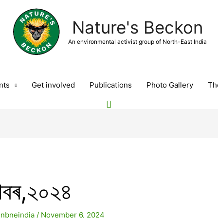
Nature's Beckon
An environmental activist group of North-East India
nts
Get involved
Publications
Photo Gallery
Th
টোবৰ,২০২৪
y
nbneindia
/
November 6, 2024