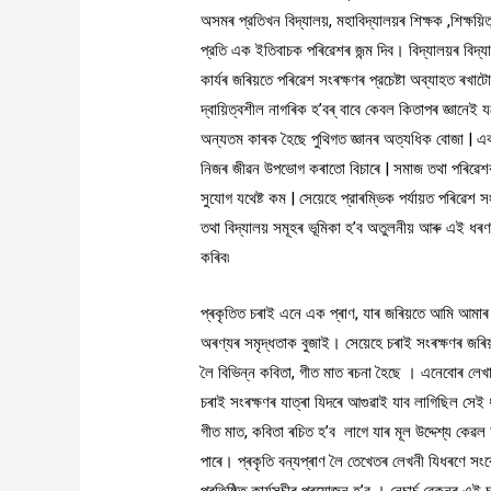
অসমৰ প্রতিখন বিদ্যালয়, মহাবিদ্যালয়ৰ শিক্ষক ,শিক্ষয
প্রতি এক ইতিবাচক পৰিৱেশৰ জন্ম দিব। বিদ্যালয়ৰ বিদ্যা
কাৰ্যৰ জৰিয়তে পৰিৱেশ সংৰক্ষণৰ প্রচেষ্টা অব্যাহত ৰখ
দ্বায়িত্বশীল নাগৰিক হ’বৰ্ বাবে কেবল কিতাপৰ জ্ঞানেই
অন্যতম কাৰক হৈছে পুথিগত জ্ঞানৰ অত্যধিক বোজা | এ
নিজৰ জীৱন উপভোগ কৰাতো বিচাৰে | সমাজ তথা পৰিৱেশ
সুযোগ যথেষ্ট কম | সেয়েহে প্রাৰম্ভিক পর্যায়ত পৰিৱেশ স
তথা বিদ্যালয় সমূহৰ ভূমিকা হ’ব অতুলনীয় আৰু এই ধৰণৰ
কৰিব৷
প্ৰকৃতিত চৰাই এনে এক প্ৰাণ, যাৰ জৰিয়তে আমি আমাৰ
অৰণ্যৰ সমৃদ্ধতাক বুজাই। সেয়েহে চৰাই সংৰক্ষণৰ জৰি
লৈ বিভিন্ন কবিতা, গীত মাত ৰচনা হৈছে । এনেবোৰ লেখ
চৰাই সংৰক্ষণৰ যাত্ৰা যিদৰে আগুৱাই যাব লাগিছিল সেই ধ
গীত মাত, কবিতা ৰচিত হ’ব লাগে যাৰ মূল উদ্দেশ্য কেৱ
পাৰে। প্ৰকৃতি বন্যপ্ৰাণ লৈ তেখেতৰ লেখনী যি‌ধৰণে 
প্ৰতিষ্ঠিত কাৰ্যসূচীৰ প্ৰয়োজন হ’ব । নেচাৰ্চ বেকনৰ