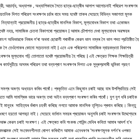
়িত্রী, আচার্য্য, অধ্যাপক , অধ্যাপিকাৰে সৈতে ছাত্র-ছাত্ৰীৰ আলাপ আলোচনাই পৰিৱেশ সংৰক্ষণৰ
য়তনিক দিশত পৰিৱেশ সংৰক্ষণৰ চৰ্চাৰ বাবে সময় যথেষ্ট তাকৰ সেয়েহে বিভিন্ন সজাগতা মূলক
াটো নিত্যান্তই প্রয়োজনীয় | ছাত্র-ছাত্রীৰ মানসিক বিকাশ, মূল্যবোধৰ বিকাশ তথা একোজন
 যথেষ্ট নহয়, সামাজিক চেতনা বিকাশৰো প্রয়োজন | আমাৰ চৌপাশত দেখা মূল্যবোধৰ অৱক্ষয়ৰ
কাংশ অভিভাৱকে নিজৰ ল’ৰা অথবা ছোৱালী গৰাকীক কেৱল ভাল নম্বৰ লৈ ভাল পদত প্রতিষ্ঠিত হ
ক লৈ তেওঁলোকৰ কোনো সচেতনতা নাই | এনে এক পৰিৱেশত সামাজিক দ্বায়বদ্ধতা বিকাশৰ
ংৰক্ষণৰ মূল্যবোধ গঢ়ি তোলাতো যথেষ্ট প্রয়োজনীয় হৈ পৰিছে | এই ক্ষেত্রত শিক্ষক শিক্ষয়িত্রী
 কাৰ্যসূচীয়ে অসমৰ পৰিৱেশ তথা বন্যপ্ৰাণ সংৰক্ষণৰ দিশত এক সুদূৰপ্রসাৰী ভূমিকা গ্রহণ
 সমগ্ৰ অৰণ্য অধ্যয়ন কৰিব পাৰোঁ। প্ৰকৃতিত এনে কিছুমান চৰাই আছে যাৰ উপস্থিতিয়ে সেই
য়তে আমি সামগ্ৰিক ভাৱে অৰণ্য তথা অইন বন্যপ্ৰাণ সংৰক্ষণ কৰিব পাৰোঁ। যুগ যুগ ধৰি চৰাইক
াই মানুহৰ সাহিত্যৰ ভঁৰাল চহকী কৰিছে লগতে আমাক মানসিক তৃপ্তিও প্ৰদান কৰিছে। কিন্তু
ৰণে হয়তো আগবঢ়া নাই। সেয়েহে বৰ্তমান সময়ৰ প্ৰয়োজন অনুসৰি চৰাই সংৰক্ষণৰ উদ্দেশ্যেৰে
ল আৰু কেৱল চৰাই সংৰক্ষণ। এই ক্ষেত্ৰত কবি পংকজ গোবিন্দ মেধিৰ কবিতা আমাৰ আদৰ্শ হ’ব
সংবেদনাত্মক সেই সংবেদনশীলতা ৰোপণ কৰিবলৈ আমাক এনেধৰণৰ ‘সংৰক্ষণমূলক দৰ্শন’ৰ ওপৰত
 এই চৰাই সংৰক্ষণ যাত্রাই আমাৰ শিশু সকলক চৰাই তথা প্রকৃতিৰ প্রতি সংবেদনশীল কৰি তোলক