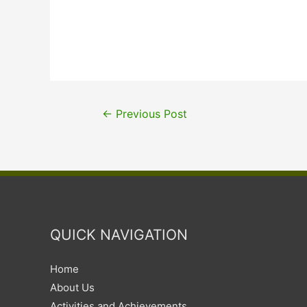
←
Previous Post
QUICK NAVIGATION
Home
About Us
Activities and Achievements