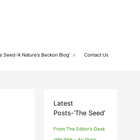
e Seed-‘A Nature’s Beckon Blog’
Contact Us
Latest
Posts-‘The Seed’
From The Editor’s Desk
সেউজ নিজৰা – An Open