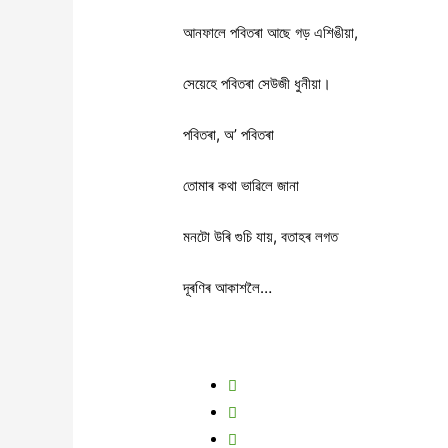
আনফালে পবিতৰা আছে গড় এশিঙীয়া,
সেয়েহে পবিতৰা সেউজী ধুনীয়া।
পবিতৰা, অ’ পবিতৰা
তোমাৰ কথা ভাৱিলে জানা
মনটো উৰি গুচি যায়, বতাহৰ লগত
দূৰণিৰ আকাশলৈ…