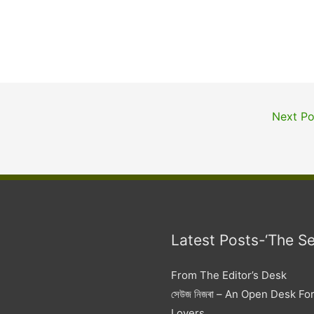
Next P
Latest Posts-‘The S
From The Editor’s Desk
সেউজ নিজৰা – An Open Desk Fo
Lovers.