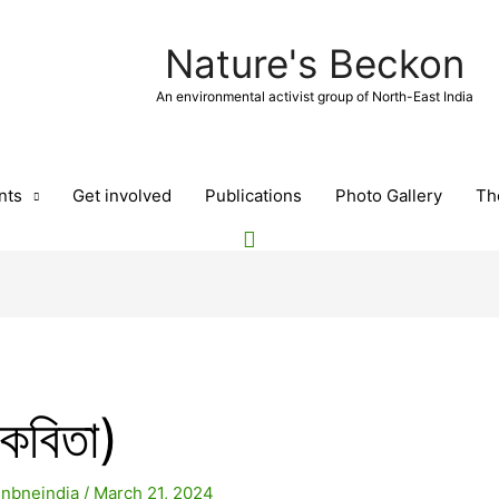
Nature's Beckon
An environmental activist group of North-East India
nts
Get involved
Publications
Photo Gallery
Th
 কবিতা)
y
nbneindia
/
March 21, 2024