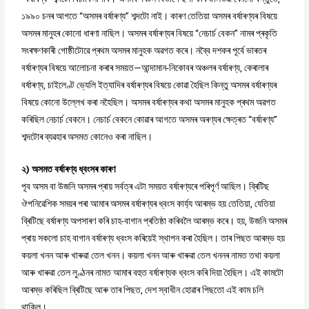
১৯৯০ চনৰ আগতে “অসমৰ বৰ্ষাৰণ্য” শব্দটো নাই। কাৰণ তেতিয়া অসমৰ বৰ্ষাৰণ্যৰ বিষয়ে
অসমৰ মানুহৰ কোনো ধাৰণা নাছিল। অসমৰ বৰ্ষাৰণ্যৰ বিষয়ে “নেচাৰ্চ বেকন” নামৰ প্ৰকৃতি
সংৰক্ষণকাৰী গোষ্ঠীটোৱে প্ৰথম অসমৰ মানুহক অৱগত কৰে। নব্বৈ দশকৰ পূৰ্বে ভাৰতৰ
বৰ্ষাৰণ্যৰ বিষয়ে আলোচনা কৰাৰ সময়ত—আন্দামান-নিকোবৰ অঞ্চলৰ বৰ্ষাৰণ্য, কেৰালাৰ
বৰ্ষাৰণ্য, চাইলেণ্ট ভ্যেলি ইত্যাদিৰ বৰ্ষাৰণ্যৰ বিষয়ে কোৱা হৈছিল কিন্তু অসমৰ বৰ্ষাৰণ্যৰ
বিষয়ে কোনো উল্লেখ কৰা নহৈছিল। অসমৰ বৰ্ষাৰণ্যৰ কথা অসমৰ মানুহক প্ৰথম অৱগত
কৰিছিল নেচাৰ্চ বেকনে। নেচাৰ্চ বেকনে কোৱাৰ আগতে অসমৰ অৰণ্যৰ ক্ষেত্ৰত “বৰ্ষাৰণ্য”
শব্দটোৰ ব্যৱহাৰ অসমত কোনেও কৰা নাছিল।
২) অসমত বৰ্ষাৰণ্য ধ্বংসৰ কাৰণ
পূব অসম বা উজনি অসমৰ প্ৰায় সৰ্বত্ৰ এটা সময়ত বৰ্ষাৰণ্যৰে পৰিপূৰ্ণ আছিল। ব্ৰিটিছ
ঔপনিৱেশিক সময়ৰ পৰা আমাৰ অসমৰ বৰ্ষাৰণ্যৰ ধ্বংস কাৰ্য্য আৰম্ভ হয় তেতিয়া, যেতিয়া
ব্ৰিটিছে বৰ্ষাৰণ্য অপসাৰণ কৰি চাহ-বাগান প্ৰতিষ্ঠা কৰিবলৈ আৰম্ভ কৰে। হয়, উজনি অসমৰ
প্ৰায় সকলো চাহ বাগান বৰ্ষাৰণ্য ধ্বংস কৰিয়েই স্থাপন কৰা হৈছিল। তাৰ পিছত আৰম্ভ হয়
কয়লা খনন আৰু খাৰুৱা তেল খনন। কয়লা খনন আৰু খাৰুৱা তেল খননৰ নামত তথা কয়লা
আৰু খাৰুৱা তেল লুণ্ঠনৰ নামত আমাৰ বহুত বৰ্ষাৰণ্যক ধ্বংস কৰি দিয়া হৈছিল। এই কামটো
আৰম্ভ কৰিছিল ব্ৰিটিছে আৰু তাৰ পিছত, দেশ স্বাধীন হোৱাৰ পিছতো এই কাম চলি
থাকিল।