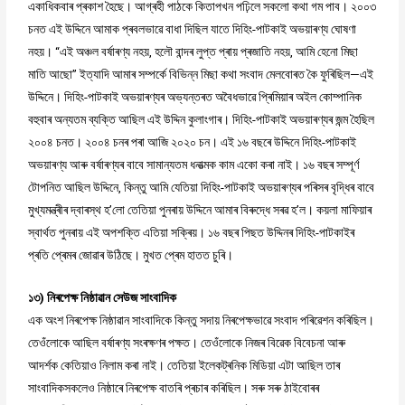
একাধিকবাৰ প্ৰকাশ হৈছে। আগ্ৰহী পাঠকে কিতাপখন পঢ়িলে সকলো কথা গম পাব। ২০০৩
চনত এই উদ্দিনে আমাক প্ৰবলভাৱে বাধা দিছিল যাতে দিহিং-পাটকাই অভয়াৰণ্য ঘোষণা
নহয়। “এই অঞ্চল বৰ্ষাৰণ্য নহয়, হলৌ বান্দৰ লুপ্ত প্ৰায় প্ৰজাতি নহয়, আমি হেনো মিছা
মাতি আছো” ইত্যাদি আমাৰ সম্পৰ্কে বিভিন্ন মিছা কথা সংবাদ মেলবোৰত কৈ ফুৰিছিল—এই
উদ্দিনে। দিহিং-পাটকাই অভয়াৰণ্যৰ অভ্যন্তৰত অবৈধভাৱে প্ৰিমিয়াৰ অইল কোম্পানিক
বহুবাৰ অন্যতম ব্যক্তি আছিল এই উদ্দিন কুলাংগাৰ। দিহিং-পাটকাই অভয়াৰণ্যৰ জন্ম হৈছিল
২০০৪ চনত। ২০০৪ চনৰ পৰা আজি ২০২০ চন। এই ১৬ বছৰে উদ্দিনে দিহিং-পাটকাই
অভয়াৰণ্য আৰু বৰ্ষাৰণ্যৰ বাবে সামান্যতম ধনাত্মক কাম একো কৰা নাই। ১৬ বছৰ সম্পূৰ্ণ
টোপনিত আছিল উদ্দিনে, কিন্তু আমি যেতিয়া দিহিং-পাটকাই অভয়াৰণ্যৰ পৰিসৰ বৃদ্ধিৰ বাবে
মুখ্যমন্ত্ৰীৰ দ্বাৰস্থ হ’লো তেতিয়া পুনৰায় উদ্দিনে আমাৰ বিৰুদ্ধে সৰৱ হ’ল। কয়লা মাফিয়াৰ
স্বাৰ্থত পুনৰায় এই অপশক্তি এতিয়া সক্ৰিয়। ১৬ বছৰ পিছত উদ্দিনৰ দিহিং-পাটকাইৰ
প্ৰতি প্ৰেমৰ জোৱাৰ উঠিছে। মুখত প্ৰেম হাতত চুৰি।
১৩) নিৰপেক্ষ নিষ্ঠাৱান সেউজ সাংবাদিক
এক অংশ নিৰপেক্ষ নিষ্ঠাৱান সাংবাদিকে কিন্তু সদায় নিৰপেক্ষভাৱে সংবাদ পৰিৱেশন কৰিছিল।
তেওঁলোকে আছিল বৰ্ষাৰণ্য সংৰক্ষণৰ পক্ষত। তেওঁলোকে নিজৰ বিৱেক বিবেচনা আৰু
আদৰ্শক কেতিয়াও নিলাম কৰা নাই। তেতিয়া ইলেকট্ৰনিক মিডিয়া এটা আছিল তাৰ
সাংবাদিকসকলেও নিষ্ঠাৰে নিৰপেক্ষ বাতৰি প্ৰচাৰ কৰিছিল। সৰু সৰু ঠাইবোৰৰ