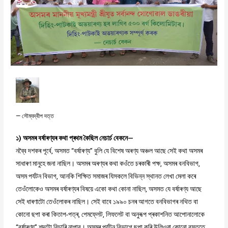
— সৌম্যদ্বীপ দত্ত
১) অসমৰ বৰ্ষাৰণ্যৰ কথা প্ৰথম কৈছিল নেচাৰ্চ বেকনে—
নব্বৈ দশকৰ পূৰ্বে, অসমত “বৰ্ষাৰণ্য’’ বুলি যে বিশেষ অৰণ্য অঞ্চল আছে সেই কথা অসমৰ
সাধাৰণ মানুহে জনা নাছিল। অসমৰ অৰণ্যৰ কথা কওঁতে চৰকাৰী পক্ষ, অসমৰ বনবিভাগ,
অসম পৰ্যটন বিভাগ, আনকি শিক্ষিত সমাজৰ যিসকলে বিভিন্ন স্থানত লেখা মেলা কৰে
তেওঁলোকেও অসমৰ বৰ্ষাৰণ্যৰ বিষয়ে একো কথা কোনা নাছিল, অসমত যে বৰ্ষাৰণ্য আছে
সেই ধাৰণাটো তেওঁলোকৰ নাছিল। সেই বাবে ১৯৯০ চনৰ আগতে বনবিভাগৰ নথিত বা
কোনো ছপা কৰা কিতাপ-পত্ৰ, পেমফ্লেট, লিফলেট বা অনুৰূপ প্ৰকাশনিত আপোনালোকে
“বৰ্ষাৰণ্য” শব্দটো বিচাৰি নাপাব। অসমৰ পৰ্যটন বিভাগে ছপা কৰি উলিওৱা কোনো বস্তুতে,