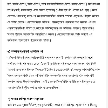
নাম বেলেগ বেলেগ, জিলা বেলেগ, আৰু বনবিভাগীয় সংমণ্ডলো বেলেগ বেলেগ। অৰণ্যৰ পৰা
সম্পদ (কাঠ, বনজ দ্ৰব্য, তেল, কয়লা ইত্যাদি) লুণ্ঠনৰ স্বাৰ্থত এনেকৈ ৰখা হৈছে। আমি
যেতিয়া খোজ কাঢ়ি কাঢ়ি এই অৰণ্যবোৰ সৰ্বেক্ষণ কৰিলো তেতিয়া এই কথা পোহৰলৈ আহিল
যে সেইয়া মূলতে এখন অবিচ্ছিন্ন বৰ্ষাৰণ্য। ব্ৰহ্মপুত্ৰ উপত্যকাত তথা অসমত এইখনে
একমাত্ৰ বৰ্ষাৰণ্য জীৱিত হৈ আছে যি অবিচ্ছিন্ন ৰূপত বৰ্তমানেও সমৃদ্ধ। ইয়াৰ পৰিধি
বিশাল, ইয়াতে বন্যপ্ৰাণীৰ প্ৰাচুৰ্য্যতাও অধিক। সেয়েহে আমি মন স্থিৰ কৰিলো এই
বৰ্ষাৰণ্যক যিকোনো উপায়েৰে বচাব লাগিব।
৬) অভয়াৰণ্য ঘোষণা একমাত্ৰ পথ
আমি জানিছিলো বৰ্ষাৰণ্যৰ চিৰস্থায়ী সংৰক্ষণৰ বাবে এই অৰণ্যক যদি অভয়াৰণ্য ৰূপে
সংৰক্ষিত কৰিব পৰা নাযায় তেনে হ’লে এই অবিচ্ছিন্ন বৰ্ষাৰণ্যৰো একে অৱস্থা হ’ব, যিটো
অৱস্থা অন্যান্য বৰ্ষাৰণ্যৰ ইতিমধ্যেই হৈছিল। সেয়েহে আমি এই জয়পুৰ, আপাৰ দিহিং আৰু
দিৰক অৰণ্যক সামৰি ৫০০ বৰ্গ কিল’মিটাৰ অঞ্চলক লৈ এখন অভয়াৰণ্য গঠন কৰাৰ দাবী
চৰকাৰৰ ওচৰত উত্থাপন কৰিলো। এই ৫০০ বৰ্গ কিল’মিটাৰ অবিচ্ছিন্ন বৰ্ষাৰণ্যক যাতে
অভয়াৰণ্য লৈ উন্নীত কৰা হয় তাৰ আৱেদন কৰিলো।
৭) অসমৰ বৰ্ষাৰণ্য সংৰক্ষণ আন্দোলন
আমাৰ ওচৰত প্ৰথম যিটো প্ৰত্যাহ্বান আছিল সেয়া হ’ল “বৰ্ষাৰণ্য” শব্দটোক লৈ। যিহেতু