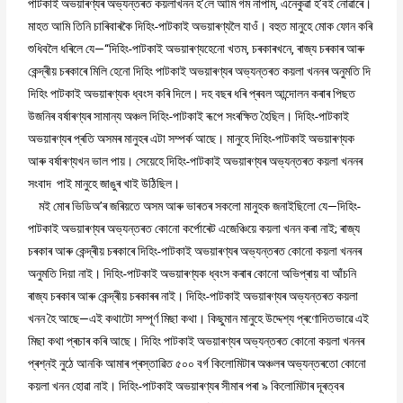
পাটকাই অভয়াৰণ্যৰ অভ্যন্তৰত কয়লাখনন হ’লে আমি গম নাপাম, এনেকুৱা হ’বই নোৱাৰে।
মাহত আমি তিনি চাৰিবাৰকৈ দিহিং-পাটকাই অভয়াৰণ্যলৈ যাওঁ। বহুত মানুহে মোক ফোন কৰি
শুধিবলৈ ধৰিলে যে—“দিহিং-পাটকাই অভয়াৰণ্যহেনো খতম, চৰকাৰখনে, ৰাজ্য চৰকাৰ আৰু
কেন্দ্ৰীয় চৰকাৰে মিলি হেনো দিহিং পাটকাই অভয়াৰণ্যৰ অভ্যন্তৰত কয়লা খননৰ অনুমতি দি
দিহিং পাটকাই অভয়াৰণ্যক ধ্বংস কৰি দিলে। দহ বছৰ ধৰি প্ৰবল আন্দোলন কৰাৰ পিছত
উজনিৰ বৰ্ষাৰণ্যৰ সামান্য অঞ্চল দিহিং-পাটকাই ৰূপে সংৰক্ষিত হৈছিল। দিহিং-পাটকাই
অভয়াৰণ্যৰ প্ৰতি অসমৰ মানুহৰ এটা সম্পৰ্ক আছে। মানুহে দিহিং-পাটকাই অভয়াৰণ্যক
আৰু বৰ্ষাৰণ্যখন ভাল পায়। সেয়েহে দিহিং-পাটকাই অভয়াৰণ্যৰ অভ্যন্তৰত কয়লা খননৰ
সংবাদ পাই মানুহে জাঙুৰ খাই উঠিছিল।
মই মোৰ ভিডিঅ’ৰ জৰিয়তে অসম আৰু ভাৰতৰ সকলো মানুহক জনাইছিলো যে—দিহিং-
পাটকাই অভয়াৰণ্যৰ অভ্যন্তৰত কোনো কৰ্পোৰেট এজেঞ্চিয়ে কয়লা খনন কৰা নাই; ৰাজ্য
চৰকাৰ আৰু কেন্দ্ৰীয় চৰকাৰে দিহিং-পাটকাই অভয়াৰণ্যৰ অভ্যন্তৰত কোনো কয়লা খননৰ
অনুমতি দিয়া নাই। দিহিং-পাটকাই অভয়াৰণ্যক ধ্বংস কৰাৰ কোনো অভিপ্ৰায় বা আঁচনি
ৰাজ্য চৰকাৰ আৰু কেন্দ্ৰীয় চৰকাৰৰ নাই। দিহিং-পাটকাই অভয়াৰণ্যৰ অভ্যন্তৰত কয়লা
খনন হৈ আছে—এই কথাটো সম্পূৰ্ণ মিছা কথা। কিছুমান মানুহে উদ্দেশ্য প্ৰণোদিতভাৱে এই
মিছা কথা প্ৰচাৰ কৰি আছে। দিহিং পাটকাই অভয়াৰণ্যৰ অভ্যন্তৰত কোনো কয়লা খননৰ
প্ৰশ্নই নুঠে আনকি আমাৰ প্ৰস্তাৱিত ৫০০ বৰ্গ কিলোমিটাৰ অঞ্চলৰ অভ্যন্তৰতো কোনো
কয়লা খনন হোৱা নাই। দিহিং-পাটকাই অভয়াৰণ্যৰ সীমাৰ পৰা ৯ কিলোমিটাৰ দূৰত্বৰ