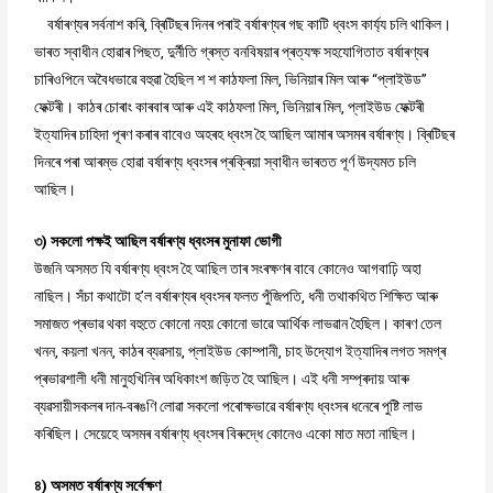
বৰ্ষাৰণ্যৰ সৰ্বনাশ কৰি, ব্ৰিটিছৰ দিনৰ পৰাই বৰ্ষাৰণ্যৰ গছ কাটি ধ্বংস কাৰ্য্য চলি থাকিল।
ভাৰত স্বাধীন হোৱাৰ পিছত, দুৰ্নীতি গ্ৰস্ত বনবিষয়াৰ প্ৰত্যক্ষ সহযোগিতাত বৰ্ষাৰণ্যৰ
চাৰিওপিনে অবৈধভাৱে বহুৱা হৈছিল শ শ কাঠফলা মিল, ভিনিয়াৰ মিল আৰু “প্লাইউড”
ফেক্টৰী। কাঠৰ চোৰাং কাৰবাৰ আৰু এই কাঠফলা মিল, ভিনিয়াৰ মিল, প্লাইউড ফেক্টৰী
ইত্যাদিৰ চাহিদা পূৰণ কৰাৰ বাবেও অহৰহ ধ্বংস হৈ আছিল আমাৰ অসমৰ বৰ্ষাৰণ্য। ব্ৰিটিছৰ
দিনৰে পৰা আৰম্ভ হোৱা বৰ্ষাৰণ্য ধ্বংসৰ প্ৰক্ৰিয়া স্বাধীন ভাৰতত পূৰ্ণ উদ্যমত চলি
আছিল।
৩) সকলো পক্ষই আছিল বৰ্ষাৰণ্য ধ্বংসৰ মুনাফা ভোগী
উজনি অসমত যি বৰ্ষাৰণ্য ধ্বংস হৈ আছিল তাৰ সংৰক্ষণৰ বাবে কোনেও আগবাঢ়ি অহা
নাছিল। সঁচা কথাটো হ’ল বৰ্ষাৰণ্যৰ ধ্বংসৰ ফলত পুঁজিপতি, ধনী তথাকথিত শিক্ষিত আৰু
সমাজত প্ৰভাৱ থকা বহুতে কোনো নহয় কোনো ভাৱে আৰ্থিক লাভৱান হৈছিল। কাৰণ তেল
খনন, কয়লা খনন, কাঠৰ ব্যৱসায়, প্লাইউড কোম্পানী, চাহ উদ্যোগ ইত্যাদিৰ লগত সমগ্ৰ
প্ৰভাৱশালী ধনী মানুহখিনিৰ অধিকাংশ জড়িত হৈ আছিল। এই ধনী সম্প্ৰদায় আৰু
ব্যৱসায়ীসকলৰ দান-বৰঙণি লোৱা সকলো পৰোক্ষভাৱে বৰ্ষাৰণ্য ধ্বংসৰ ধনেৰে পুষ্টি লাভ
কৰিছিল। সেয়েহে অসমৰ বৰ্ষাৰণ্য ধ্বংসৰ বিৰুদ্ধে কোনেও একো মাত মতা নাছিল।
৪) অসমত বৰ্ষাৰণ্য সৰ্বেক্ষণ