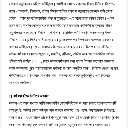
বৰ্ষাৰণ্য আন্দোলনত জড়িত কৰিছিলো। অসমীয়া ভাষাত বৰ্ষাৰণ্যৰ বিষয়ে বিভিন্ন কিতাপ-
পত্ৰ, পেমফ্লেট, লিফলেট, প’ষ্টাৰ, ষ্টিকাৰ আদিৰে বৰ্ষাৰণ্য আন্দোলন জোৰদাৰ কৰি তোলা
হৈছিল। বৰ্ষাৰণ্যৰ দাঁতিকাষৰীয়া গাঁৱৰ মানুহবোৰেও এই আন্দোলনত চামিল হৈছিল। এদিন
দুদিন নহয়, অসমৰ বৰ্ষাৰণ্য সংৰক্ষণৰ স্বাৰ্থত আমি দহ বছৰ ধৰি নিৰৱিচ্ছিন্নভাৱে আমাৰ
আন্দোলনত অব্যাহত ৰাখিছিলো। শ শ ল’ৰা-ছোৱালীক আমি অৰণ্য সংৰক্ষণৰ প্ৰশিক্ষণ
দিছিলো। অৰণ্য শিবিৰ পাতি বাস্তৱ অৰণ্য সংৰক্ষণৰ প্ৰশিক্ষণ আৰু অৰণ্যক অধ্যয়নৰ
পাঠদান কৰিছিলো। স্থানে স্থানে বৰ্ষাৰণ্যক অভয়াৰণ্য কৰাৰ দাবীত প্ৰদৰ্শন কৰিছিলো।
আমাৰ বৰ্ষাৰণ্য সংৰক্ষণৰ আন্দোলন, স্থানীয়, ৰাজ্যিক, ৰাষ্ট্ৰীয় আৰু আন্তঃৰাষ্ট্ৰীয় পৰ্যায়ত
শক্তিশালী আছিল। ২০০১ চনত অসমৰ বৰ্ষাৰণ্যৰ কথা সমগ্ৰ বিশ্বক জনোৱাৰ উদ্দেশ্যে
আমি অসমৰ জয়পুৰত “আন্তৰ্জাতিক বৰ্ষাৰণ্য উৎসৱ” অনুষ্ঠিত কৰো। বিভিন্ন দেশৰ পৰা বহু
প্ৰতিনিধিয়ে এই উৎসৱত যোগদান কৰে। অসমৰ সেই সময়ৰ মুখ্যমন্ত্ৰীও এই উৎসৱত
যোগদান কৰিছিল।
৮) বৰ্ষাৰণ্যৰ জৈৱ বৈচিত্ৰ অধ্যয়ন
অসমৰ এই বৰ্ষাৰণ্যখনত আমি বন্যপ্ৰাণীৰ ক্ষেত্ৰভিত্তিক অধ্যয়ন চলাই ইয়াৰ স্তন্যপায়ী
বন্যপ্ৰাণী, বনৰীয়া চৰাই, সৰীসৃপ আৰু উভচৰ প্ৰজাতি, গছ-গছনি, অৰণ্যকেৰুৰ বিবিধতা,
বনৰীয়া মাছ, পতংগ আদিৰ তালিকা প্ৰস্তুত কৰো আৰু এই কথাবোৰ কিতাপ আকাৰে প্ৰকাশ
কৰো। আমাৰ অধ্যয়নৰ ফলতেই এই অৰণ্যখনৰ সমৃদ্ধিৰ কথা সকলোৱে অৱগত হয়।