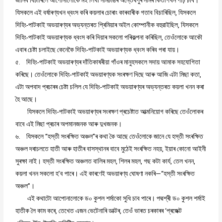
যিসকলে এই বৰ্ষাৰণ্যখন ধ্বংস কৰি কয়লাৰ চোৰাং কাৰবাৰীক গতাব বিচাৰিছিল, যিসকলে
দিহিং-পাটকাই অভয়াৰণ্যৰ অভ্যন্তৰত প্ৰিমিয়াৰ অইল কোম্পানীক বহুৱাইছিল, যিসকলে
দিহিং-পাটকাই অভয়াৰণ্যক ধ্বংস কৰি দিয়াৰ সকলো পৰিকল্পনা কৰিছিল, তেওঁলোকে আকৌ
এবাৰ চেষ্টা চলাইছে কেনেকৈ দিহিং-পাটকাই অভয়াৰণ্যক ধ্বংস কৰিব পৰা যায়।
৫. দিহিং-পাটকাই অভয়াৰণ্যৰ দাঁতিকাষৰীয়া গাঁওৰ মানুহসকলে সদায় আমাক সহযোগিতা
কৰিছে। তেওঁলোকে দিহিং-পাটকাই অভয়াৰণ্যক সংৰক্ষণ দিছে আৰু আজি এটা মিছা কতা,
এটা অপবাদ প্ৰচাৰৰ চেষ্টা চলিল যে দিহিং-পাটকাই অভয়াৰণ্যৰ অভ্যন্তৰত কয়লা খনন কৰা
হৈ আছে।
যিসকলে দিহিং-পাটকাই অভয়াৰণ্যৰ সংৰক্ষণ প্ৰচেষ্টাত আত্মনিয়োগ কৰিছে তেওঁলোকৰ
বাবে এই মিছা প্ৰচাৰ অপমানজনক আৰু দুখজনক।
৬. যিসকলে “হস্তী সংৰক্ষিত অঞ্চল”ৰ কথা কৈ আছে তেওঁলোকে জানে যে হস্তী সংৰক্ষিত
অঞ্চল দৰাচলতে হাতী আৰু হাতীৰ বাসস্থানৰ বাবে মুঠেই সংৰক্ষিত নহয়, ইয়াৰ কোনো আইনী
সুৰক্ষা নাই। হস্তী সংৰক্ষিত অঞ্চলত বালিৰ মহল, শিলৰ মহল, গছ কটা কাৰ্য, তেল খনন,
কয়লা খনন সকলো হ’ব পাৰে। এই কাৰণেই অভয়াৰণ্য ঘোষণা নকৰি—“হস্তী সংৰক্ষিত
অঞ্চল”।
এই কথাটো আপোনালোকে ড০ কুশল শৰ্মাকো সুধি চাব পাৰে। পদ্মশ্ৰী ড০ কুশল শৰ্মাই
হাতীক লৈ কাম কৰে, তেখেত এজন ভেটেনাৰি ডাক্টৰ, তেওঁ ভাৰত চৰকাৰৰ ‘প্ৰজেক্ট