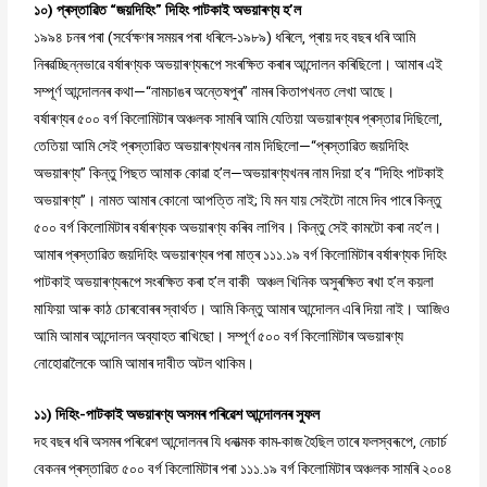
১০) প্ৰস্তাৱিত “জয়দিহিং” দিহিং পাটকাই অভয়াৰণ্য হ’ল
১৯৯৪ চনৰ পৰা (সৰ্বেক্ষণৰ সময়ৰ পৰা ধৰিলে-১৯৮৯) ধৰিলে, প্ৰায় দহ বছৰ ধৰি আমি
নিৰৱচ্ছিন্নভাৱে বৰ্ষাৰণ্যক অভয়াৰণ্যৰূপে সংৰক্ষিত কৰাৰ আন্দোলন কৰিছিলো। আমাৰ এই
সম্পূৰ্ণ আন্দোলনৰ কথা—“নামচাঙৰ অন্তেষপুৰ” নামৰ কিতাপখনত লেখা আছে।
বৰ্ষাৰণ্যৰ ৫০০ বৰ্গ কিলোমিটাৰ অঞ্চলক সামৰি আমি যেতিয়া অভয়াৰণ্যৰ প্ৰস্তাৱ দিছিলো,
তেতিয়া আমি সেই প্ৰস্তাৱিত অভয়াৰণ্যখনৰ নাম দিছিলো—“প্ৰস্তাৱিত জয়দিহিং
অভয়াৰণ্য” কিন্তু পিছত আমাক কোৱা হ’ল—অভয়াৰণ্যখনৰ নাম দিয়া হ’ব “দিহিং পাটকাই
অভয়াৰণ্য”। নামত আমাৰ কোনো আপত্তি নাই; যি মন যায় সেইটো নামে দিব পাৰে কিন্তু
৫০০ বৰ্গ কিলোমিটাৰ বৰ্ষাৰণ্যক অভয়াৰণ্য কৰিব লাগিব। কিন্তু সেই কামটো কৰা নহ’ল।
আমাৰ প্ৰস্তাৱিত জয়দিহিং অভয়াৰণ্যৰ পৰা মাত্ৰ ১১১.১৯ বৰ্গ কিলোমিটাৰ বৰ্ষাৰণ্যক দিহিং
পাটকাই অভয়াৰণ্যৰূপে সংৰক্ষিত কৰা হ’ল বাকী অঞ্চল খিনিক অসুৰক্ষিত ৰখা হ’ল কয়লা
মাফিয়া আৰু কাঠ চোৰবোৰৰ স্বাৰ্থত। আমি কিন্তু আমাৰ আন্দোলন এৰি দিয়া নাই। আজিও
আমি আমাৰ আন্দোলন অব্যাহত ৰাখিছো। সম্পূৰ্ণ ৫০০ বৰ্গ কিলোমিটাৰ অভয়াৰণ্য
নোহোৱালৈকে আমি আমাৰ দাবীত অটল থাকিম।
১১) দিহিং-পাটকাই অভয়াৰণ্য অসমৰ পৰিৱেশ আন্দোলনৰ সুফল
দহ বছৰ ধৰি অসমৰ পৰিৱেশ আন্দোলনৰ যি ধনাত্মক কাম-কাজ হৈছিল তাৰে ফলস্বৰূপে, নেচাৰ্চ
বেকনৰ প্ৰস্তাৱিত ৫০০ বৰ্গ কিলোমিটাৰ পৰা ১১১.১৯ বৰ্গ কিলোমিটাৰ অঞ্চলক সামৰি ২০০৪