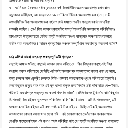
এলিফেণ্ট’ৰ ষ্টেয়াৰিং কমিটিৰ মেম্বাৰ।
৭. আমি নেচাৰ্চ বেকনে বৰ্ষাৰণ্যৰ ৫০০ বৰ্গ কিলোমিটাৰ অঞ্চল অভয়াৰণ্য কৰাৰ বাবে
আন্দোলন কৰিছিলো, তাৰ মাত্ৰ ১১১.১৯ বৰ্গ কিলোমিটাৰক অভয়াৰণ্য কৰা হ’ল। বাকী
অঞ্চলখিনিক কিয় অভয়াৰণ্য কৰা নহ’ল? সেই সময়ত মাননীয় প্ৰদ্যুৎ বৰদলৈ ডাঙৰীয়া
বনমন্ত্ৰী আছিল। তেওঁ কিয় আমাৰ প্ৰস্তাৱিত সম্পূৰ্ণ অঞ্চলখিনি অভয়াৰণ্য কৰি নিদিলে?
তাৰ কোনো উত্তৰ আছে নেকি? হস্তী সংৰক্ষিত অঞ্চল, বাস্তৱত আৰু আইনগতভাৱে,
হাতীৰ বাবে অসংৰক্ষিত। আমাৰ প্ৰস্তাৱিত অঞ্চলৰ সম্পূৰ্ণখিনি অভয়াৰণ্য কিয় কৰা নহ’ল?
১৯) এতিয়া আহো অত্যন্ত গুৰুত্বপূৰ্ণ এটা প্ৰশ্নত :
বহুতেই আমাক শুধিছে, বহুতেই আমাক ফোন কৰিছে যে—কিয় কিছুমান মানুহে এই মিছা
কথাটো প্ৰচাৰ কৰি আছে যে দিহিং-পাটকাই অভয়াৰণ্যৰ অভ্যন্তৰত কয়লা খনন হৈ আছে,
ৰাজ্য চৰকাৰ আৰু কেন্দ্ৰীয় চৰকাৰে দিহিং-পাটকাই অভয়াৰণ্যক ধ্বংস কৰি আছে ইত্যাদি।
কিয় কিছুমান মানুহে বাৰে বাৰে এই ভুল ধাৰণা মানুহৰ মনত দিবলৈ চেষ্টা কৰি আছে যে—“দিহিং
পাটকাই অভয়াৰণ্যৰ অভ্যন্তৰত কয়লা খনন হৈ আছে’’। টেলিভিছনৰ ষ্টুডিঅ’ত বহি কিছুমান
বিশেষজ্ঞই কিয় ৰাইজক ভুল পথত পৰিচালিত কৰিব বিচাৰি আছে। এই বিশেষজ্ঞসকলে, এই
লেখকসকলে কিয় ৰাইজক এই কথা স্পষ্ট কৰি দিয়া নাই যে—দিহিং-পাটকাই অভয়াৰণ্যৰ
অভ্যন্তৰত কোনো কয়লা খনন হোৱা নাই। এই লেখকসকলে তেওঁলোকৰ প্ৰবন্ধ আৰু
লেখনিৰ মাজেৰে ৰাইজক এই কথাও স্পষ্ট কৰি দিয়া নাই যে “হস্তী সংৰক্ষিত অঞ্চল” বাস্তৱত