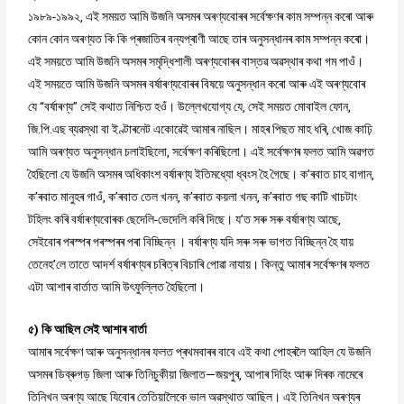
১৯৮৯-১৯৯২, এই সময়ত আমি উজনি অসমৰ অৰণ্যবোৰৰ সৰ্বেক্ষণৰ কাম সম্পন্ন কৰো আৰু
কোন কোন অৰণ্যত কি কি প্ৰজাতিৰ বন্যপ্ৰাণী আছে তাৰ অনুসন্ধানৰ কাম সম্পন্ন কৰো।
এই সময়তে আমি উজনি অসমৰ সমৃদ্ধিশালী অৰণ্যবোৰৰ বাস্তৱ অৱস্থাৰ কথা গম পাওঁ।
এই সময়তে আমি উজনি অসমৰ বৰ্ষাৰণ্যবোৰৰ বিষয়ে অনুসন্ধান কৰো আৰু এই অৰণ্যবোৰ
যে “বৰ্ষাৰণ্য” সেই কথাত নিশ্চিত হওঁ। উল্লেখযোগ্য যে, সেই সময়ত মোবাইল ফোন,
জি.পি.এছ ব্যৱস্থা বা ইণ্টাৰনেট একোৱেই আমাৰ নাছিল। মাহৰ পিছত মাহ ধৰি, খোজ কাঢ়ি
আমি অৰণ্যত অনুসন্ধান চলাইছিলো, সৰ্বেক্ষণ কৰিছিলো। এই সৰ্বেক্ষণৰ ফলত আমি অৱগত
হৈছিলো যে উজনি অসমৰ অধিকাংশ বৰ্ষাৰণ্য ইতিমধ্যো ধ্বংস হৈ গৈছে। ক’ৰবাত চাহ বাগান,
ক’ৰবাত মানুহৰ গাওঁ, ক’ৰবাত তেল খনন, ক’ৰবাত কয়লা খনন, ক’ৰবাত গছ কাটি খাচটাং
টহিলং কৰি বৰ্ষাৰণ্যবোৰক ছেদেলি-ভেদেলি কৰি দিছে। য’ত সৰু সৰু বৰ্ষাৰণ্য আছে,
সেইবোৰ পৰস্পৰ পৰস্পৰৰ পৰা বিচ্ছিন্ন । বৰ্ষাৰণ্য যদি সৰু সৰু ভাগত বিচ্ছিন্ন হৈ যায়
তেনেহ’লে তাতে আদৰ্শ বৰ্ষাৰণ্যৰ চৰিত্ৰ বিচাৰি পোৱা নাযায়। কিন্তু আমাৰ সৰ্বেক্ষণৰ ফলত
এটা আশাৰ বাৰ্তাত আমি উৎফুল্লিত হৈছিলো।
৫) কি আছিল সেই আশাৰ বাৰ্তা
আমাৰ সৰ্বেক্ষণ আৰু অনুসন্ধানৰ ফলত প্ৰথমবাৰৰ বাবে এই কথা পোহৰলৈ আহিল যে উজনি
অসমৰ ডিব্ৰুগড় জিলা আৰু তিনিচুকীয়া জিলাত—জয়পুৰ, আপাৰ দিহিং আৰু দিৰক নামেৰে
তিনিখন অৰণ্য আছে যিবোৰ তেতিয়ালৈকে ভাল অৱস্থাত আছিল। এই তিনিখন অৰণ্যৰ