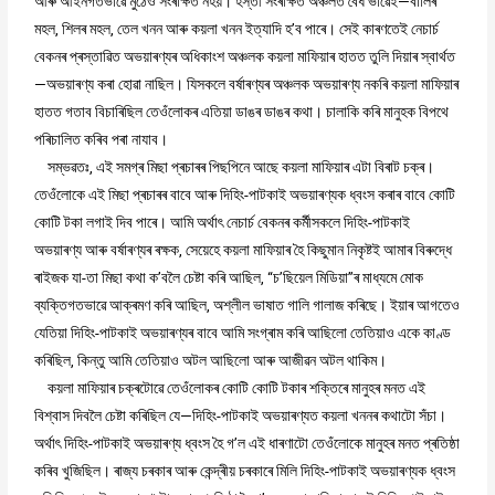
আৰু আইনগতভাৱে মুঠেও সংৰক্ষিত নহয়। হস্তী সংৰক্ষিত অঞ্চলত বৈধ ভাৱেই—বালিৰ
মহল, শিলৰ মহল, তেল খনন আৰু কয়লা খনন ইত্যাদি হ’ব পাৰে। সেই কাৰণতেই নেচাৰ্চ
বেকনৰ প্ৰস্তাৱিত অভয়াৰণ্যৰ অধিকাংশ অঞ্চলক কয়লা মাফিয়াৰ হাতত তুলি দিয়াৰ স্বাৰ্থত
—অভয়াৰণ্য কৰা হোৱা নাছিল। যিসকলে বৰ্ষাৰণ্যৰ অঞ্চলক অভয়াৰণ্য নকৰি কয়লা মাফিয়াৰ
হাতত গতাব বিচাৰিছিল তেওঁলোকৰ এতিয়া ডাঙৰ ডাঙৰ কথা। চালাকি কৰি মানুহক বিপথে
পৰিচালিত কৰিব পৰা নাযাব।
সম্ভৱতঃ, এই সমগ্ৰ মিছা প্ৰচাৰৰ পিছপিনে আছে কয়লা মাফিয়াৰ এটা বিৰাট চক্ৰ।
তেওঁলোকে এই মিছা প্ৰচাৰৰ বাবে আৰু দিহিং-পাটকাই অভয়াৰণ্যক ধ্বংস কৰাৰ বাবে কোটি
কোটি টকা লগাই দিব পাৰে। আমি অৰ্থাৎ নেচাৰ্চ বেকনৰ কৰ্মীসকলে দিহিং-পাটকাই
অভয়াৰণ্য আৰু বৰ্ষাৰণ্যৰ ৰক্ষক, সেয়েহে কয়লা মাফিয়াৰ হৈ কিছুমান নিকৃষ্টই আমাৰ বিৰুদ্ধে
ৰাইজক যা-তা মিছা কথা ক’বলৈ চেষ্টা কৰি আছিল, “চ’ছিয়েল মিডিয়া”ৰ মাধ্যমে মোক
ব্যক্তিগতভাৱে আক্ৰমণ কৰি আছিল, অশ্লীল ভাষাত গালি গালাজ কৰিছে। ইয়াৰ আগতেও
যেতিয়া দিহিং-পাটকাই অভয়াৰণ্যৰ বাবে আমি সংগ্ৰাম কৰি আছিলো তেতিয়াও একে কাণ্ড
কৰিছিল, কিন্তু আমি তেতিয়াও অটল আছিলো আৰু আজীৱন অটল থাকিম।
কয়লা মাফিয়াৰ চক্ৰটোৱে তেওঁলোকৰ কোটি কোটি টকাৰ শক্তিৰে মানুহৰ মনত এই
বিশ্বাস দিবলৈ চেষ্টা কৰিছিল যে—দিহিং-পাটকাই অভয়াৰণ্যত কয়লা খননৰ কথাটো সঁচা।
অৰ্থাৎ দিহিং-পাটকাই অভয়াৰণ্য ধ্বংস হৈ গ’ল এই ধাৰণাটো তেওঁলোকে মানুহৰ মনত প্ৰতিষ্ঠা
কৰিব খুজিছিল। ৰাজ্য চৰকাৰ আৰু কেন্দ্ৰীয় চৰকাৰে মিলি দিহিং-পাটকাই অভয়াৰণ্যক ধ্বংস