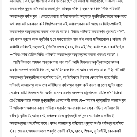
কৰি দিছে। এই ভুল ধাৰণাটো এবাৰ প্ৰতিষ্ঠা হৈ গ’লে কয়লা মাফিয়াবোৰেই দিহিং-পাটকাই
অভয়াৰণ্যৰ বুকুত অবৈধভাৱে কয়লা খন্দা আৰম্ভ কৰিব। ধ্বংস কৰি দিব দিহিং-পাটকাই
অভয়াৰণ্যৰ বৰ্ষাৰণ্যক। সেয়েহে কয়লা মাফিয়াসকলেই অত্যন্ত সুপৰিকল্পিতভাৱে আৰু বহুত
অৰ্থ ব্যয় কৰি চক্ৰান্ত কৰি পিছপিনৰ পৰা এই কথাৰ প্ৰচাৰ কৰি আছে যে দিহিং-পাটকাই
অভয়াৰণ্যৰ অভ্যন্তৰত কয়লা খনন হৈ আছে। “দিহিং-পাটকাই অভয়াৰণ্য ধ্বংস হৈ গ’ল’’;
এই কথাৰ প্ৰচাৰ আৰু প্ৰতিষ্ঠা হ’লে সকলোতকৈ লাভ হ’ব কয়লা মাফিয়াবোৰৰ। ৰাইজে এই
কথাটো ভাবিলেই সহজতেই বুজিবলৈ সক্ষম হ’ব যে, কিয় এই মিছা কথাৰ প্ৰচাৰ কৰা হৈছিল
—“কিয় কোৱা হৈছিল দিহিং-পাটকাই অভয়াৰণ্যৰ অভ্যন্তৰত কয়লা খনন হৈ আছে”।
আমি যিসকলে অসমক অন্তৰৰ পৰা ভাল পাওঁ, আমি যিসকলে অকৃত্ৰিমভাৱে অসমৰ
অৰণ্য সংৰক্ষণ হোৱাটো বিচাৰো, আমি যিসকলে বিচাৰো আমাৰ বৰ্ষাৰণ্য আৰু দিহিং-পাটকাই
অভয়াৰণ্য চিৰস্থায়ীৰূপে সংৰক্ষিত হওঁক, আমি যিকলে বিচাৰো কোনোদিন যাতে দিহিং-
পাটকাই অভয়াৰণ্য আৰু তাৰ অবিচ্ছিন্ন বৰ্ষাৰণ্যক ধ্বংস কৰি কয়লা বা তেল খান্দিব যাতে
নোৱাৰে, আমি যিসকলে সঁচা অৰ্থত অসমৰ অৰণ্য সংৰক্ষণৰ আন্দোলনত চামিল হ’ব বিচাৰো;
তেওঁলোকে যাতে অসমৰ মুখ্যমন্ত্ৰীৰ ওচৰত দাবী জনায় যে—“আমাৰ প্ৰস্তাৱিত অভয়াৰণ্যৰ
যি অধিকাংশ অঞ্চলক কয়লা মাফিয়াৰ স্বাৰ্থত অভয়াৰণ্য কৰা হোৱা নাছিল, এতিয়াও যি
বৰ্ষাৰণ্য ধুনীয়া হৈ আছে সেই অঞ্চলক যাতে মুখ্যমন্ত্ৰী সৰ্বানন্দ সোণোৱাল ডাঙৰীয়াই
অভয়াৰণ্যৰূপে সংৰক্ষিত কৰে। কাৰণ অভয়াৰণ্য কৰিলেহে প্ৰকৃত অৰ্থত বৰ্ষাৰণ্য সংৰক্ষিত
হ’ব। সেয়েহে অসমৰ সকলো প্ৰকৃতি প্ৰেমী ৰাইজ, ছাত্ৰ, শিক্ষক, বুদ্ধিজীৱী, বে-চৰকাৰী