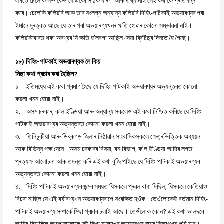
লগতে চেলেকি সম্পৰ্কেও যে একো সঠিক ধাৰণা আৰু তথ্য নাই সেই কথাকে প্ৰতিপন্ন
কৰে। চেলেকি কলিয়ৰি আৰু তাৰ সংলগ্ন অন্যান্য কলিয়ৰি দিহিং-পাটকাই অভয়াৰণ্যৰ পৰা
ইমানে দূৰত্বত আছে যে তাৰ পৰা অভয়াৰণ্যখনৰ ক্ষতি হোৱাৰ কোনো সম্ভাৱনা নাই।
কলিয়ৰিবোৰত থকা অৰণ্যৰ যি ক্ষতি হ’লবগা আছিল সেয়া ব্ৰিটিছৰ দিনতে হৈ গৈছে।
১৮) দিহিং-পাটকাই অভয়াৰণ্যক লৈ কিয়
মিছা কথা প্ৰচাৰ কৰা হৈছিল?
১. ইতিমধ্যে এই কথা প্ৰমাণ হৈছে যে দিহিং-পাটকাই অভয়াৰণ্যৰ অভ্যন্তৰত কোনো
কয়লা খনন হোৱা নাই।
২. অসম চৰকাৰ, ক’ল ইণ্ডিয়া আৰু অন্যান্য সকলেও এই কথা নিশ্চিত কৰিছে যে দিহিং-
পাটকাই অভয়াৰণ্যৰ অভ্যন্তৰত কোনো কয়লা খনন হোৱা নাই।
৩. তিনিচুকীয়া আৰু ডিব্ৰুগড় জিলাৰ নিষ্ঠাৱান সাংবাদিকসকলে ক্ষেত্ৰভিত্তিক অধ্যয়ন
আৰু বিভিন্ন পক্ষ যেনে—অসম চৰকাৰৰ বিষয়া, বন বিভাগ, ক’ল ইণ্ডিয়া আদিৰ লগত
প্ৰত্যক্ষ আলোচনা আৰু তদন্ত কৰি এই কথা বুজি পাইছে যে দিহিং-পাটকাই অভয়াৰণ্যৰ
অভ্যন্তৰত কোনো কয়লা খনন হোৱা নাই।
৪. দিহিং-পাটকাই অভয়াৰণ্যৰ জন্মৰ সময়ত যিসকলে প্ৰৱল বাধা দিছিল, যিসকলে কেতিয়াও
বিচৰা নাছিল যে এই বৰ্ষাৰণ্যখন অভয়াৰণ্যৰূপে সংৰক্ষিত হওঁক—তেওঁলোকেই বৰ্তমান দিহিং-
পাটকাই অভয়াৰণ্য সম্পৰ্কে মিছা প্ৰচাৰ চলাই আছে। তেওঁলোক কোন? এই কথা ভালদৰে
জানিব বিচাৰিলে আপোনালোকে মই লিখা নামচাঙৰ অন্তেষপুৰ নামৰ কিতাপখন পঢ়ি চাব।