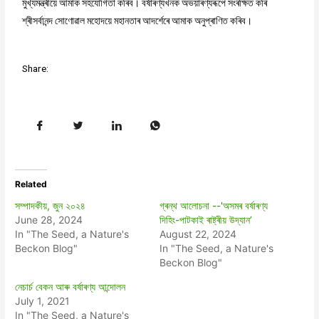
মুখ্যমন্ত্ৰীয়ে আমাক সহযোগিতা কৰিব। বৰ্ষাৰণ্যখনক অভয়াৰণ্যৰূপে সংৰক্ষিত কৰি
শ্ৰীসৰ্বানন্দ সোণোৱাল মহোদয়ে মহানতাৰ আদৰ্শেৰে আমাক অনুপ্ৰাণিত কৰিব।
Share:
Related
সম্পাদকীয়, জুন ২০২৪
গ্ৰন্থ আলোচনা --'অসমৰ বৰ্ষাৰণ্য
June 28, 2024
দিহিং-পাটকাই ৰাষ্ট্ৰীয় উদ্যান’
In "The Seed, a Nature's
August 22, 2024
Beckon Blog"
In "The Seed, a Nature's
Beckon Blog"
নেচাৰ্চ বেকন আৰু বৰ্ষাৰণ্য আন্দোলন
July 1, 2021
In "The Seed, a Nature's