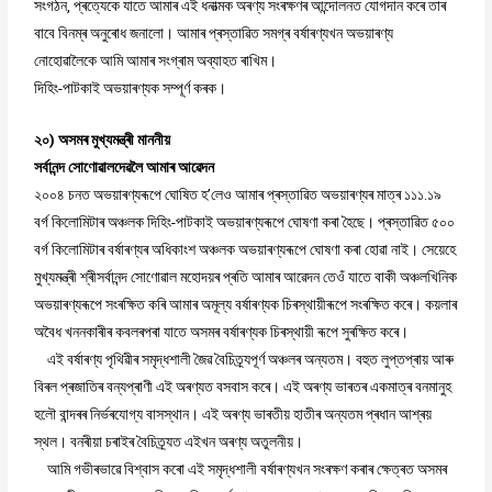
সংগঠন, প্ৰত্যেকে যাতে আমাৰ এই ধনাত্মক অৰণ্য সংৰক্ষণৰ আন্দোলনত যোগদান কৰে তাৰ
বাবে বিনম্ৰ অনুৰোধ জনালো। আমাৰ প্ৰস্তাৱিত সমগ্ৰ বৰ্ষাৰণ্যখন অভয়াৰণ্য
নোহোৱালৈকে আমি আমাৰ সংগ্ৰাম অব্যাহত ৰাখিম।
দিহিং-পাটকাই অভয়াৰণ্যক সম্পূৰ্ণ কৰক।
২০) অসমৰ মুখ্যমন্ত্ৰী মাননীয়
সৰ্বানন্দ সোণোৱালদেৱলৈ আমাৰ আৱেদন
২০০৪ চনত অভয়াৰণ্যৰূপে ঘোষিত হ’লেও আমাৰ প্ৰস্তাৱিত অভয়াৰণ্যৰ মাত্ৰ ১১১.১৯
বৰ্গ কিলোমিটাৰ অঞ্চলক দিহিং-পাটকাই অভয়াৰণ্যৰূপে ঘোষণা কৰা হৈছে। প্ৰস্তাৱিত ৫০০
বৰ্গ কিলোমিটাৰ বৰ্ষাৰণ্যৰ অধিকাংশ অঞ্চলক অভয়াৰণ্যৰূপে ঘোষণা কৰা হোৱা নাই। সেয়েহে
মুখ্যমন্ত্ৰী শ্ৰীসৰ্বানন্দ সোণোৱাল মহোদয়ৰ প্ৰতি আমাৰ আৱেদন তেওঁ যাতে বাকী অঞ্চলখিনিক
অভয়াৰণ্যৰূপে সংৰক্ষিত কৰি আমাৰ অমূল্য বৰ্ষাৰণ্যক চিৰস্থায়ীৰূপে সংৰক্ষিত কৰে। কয়লাৰ
অবৈধ খননকাৰীৰ কবলৰপৰা যাতে অসমৰ বৰ্ষাৰণ্যক চিৰস্থায়ী ৰূপে সুৰক্ষিত কৰে।
এই বৰ্ষাৰণ্য পৃথিৱীৰ সমৃদ্ধশালী জৈৱ বৈচিত্ৰ্যপূৰ্ণ অঞ্চলৰ অন্যতম। বহুত লুপ্তপ্ৰায় আৰু
বিৰল প্ৰজাতিৰ বন্যপ্ৰাণী এই অৰণ্যত বসবাস কৰে। এই অৰণ্য ভাৰতৰ একমাত্ৰ বনমানুহ
হলৌ বান্দৰৰ নিৰ্ভৰযোগ্য বাসস্থান। এই অৰণ্য ভাৰতীয় হাতীৰ অন্যতম প্ৰধান আশ্ৰয়
স্থল। বনৰীয়া চৰাইৰ বৈচিত্ৰ্যত এইখন অৰণ্য অতুলনীয়।
আমি গভীৰভাৱে বিশ্বাস কৰো এই সমৃদ্ধশালী বৰ্ষাৰণ্যখন সংৰক্ষণ কৰাৰ ক্ষেত্ৰত অসমৰ