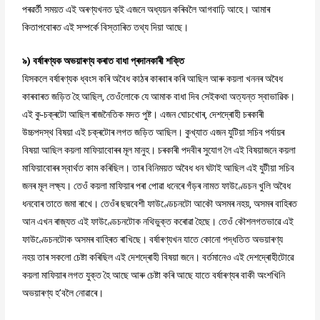
পৰৱৰ্তী সময়ত এই অৰণ্যখনত দুই এজনে অধ্যয়ন কৰিবলৈ আগবাঢ়ি আহে। আমাৰ
কিতাপবোৰত এই সম্পৰ্কে বিস্তাৰিত তথ্য দিয়া আছে।
৯) বৰ্ষাৰণ্যক অভয়াৰণ্য কৰাত বাধা প্ৰদানকাৰী শক্তি
যিসকলে বৰ্ষাৰণ্যক ধ্বংস কৰি অবৈধ কাঠৰ কাৰবাৰ কৰি আছিল আৰু কয়লা খননৰ অবৈধ
কাৰবাৰত জড়িত হৈ আছিল, তেওঁলোকে যে আমাক বাধা দিব সেইকথা অত্যন্ত স্বাভাৱিক।
এই কু-চক্ৰটো আছিল ৰাজনৈতিক মদত পুষ্ট। এজন ঘোচখোৰ, দেশদ্ৰোহী চৰকাৰী
উচ্চপদস্থ বিষয়া এই চক্ৰটোৰ লগত জড়িত আছিল। কুখ্যাত এজন যুটিয়া সচিব পৰ্যায়ৰ
বিষয়া আছিল কয়লা মাফিয়াবোৰৰ মূল মানুহ। চৰকাৰী পদবীৰ সুযোগ লৈ এই বিষয়াজনে কয়লা
মাফিয়াবোৰৰ স্বাৰ্থত কাম কৰিছিল। তাৰ বিনিময়ত অবৈধ ধন ঘটাই আছিল এই যুটীয়া সচিব
জনৰ মূল লক্ষ্য। তেওঁ কয়লা মাফিয়াৰ পৰা পোৱা ধনেৰে গঁড়ৰ নামত ফাউণ্ডেচন খুলি অবৈধ
ধনবোৰ তাতে জমা ৰাখে। তেওঁৰ ছদ্মবেশী ফাউণ্ডেচনটো আকৌ অসমৰ নহয়, অসমৰ বাহিৰত
আন এখন ৰাজ্যত এই ফাউণ্ডেচনটোক নথিভুক্ত কৰোৱা হৈছে। তেওঁ কৌশলগতভাৱে এই
ফাউণ্ডেচনটোক অসমৰ বাহিৰত ৰাখিছে। বৰ্ষাৰণ্যখন যাতে কোনো পদ্ধতিত অভয়াৰণ্য
নহয় তাৰ সকলো চেষ্টা কৰিছিল এই দেশদ্ৰোহী বিষয়া জনে। বৰ্তমানেও এই দেশদ্ৰোহীটোৱে
কয়লা মাফিয়াৰ লগত যুক্ত হৈ আছে আৰু চেষ্টা কৰি আছে যাতে বৰ্ষাৰণ্যৰ বাকী অংশখিনি
অভয়াৰণ্য হ’বলৈ নোৱাৰে।