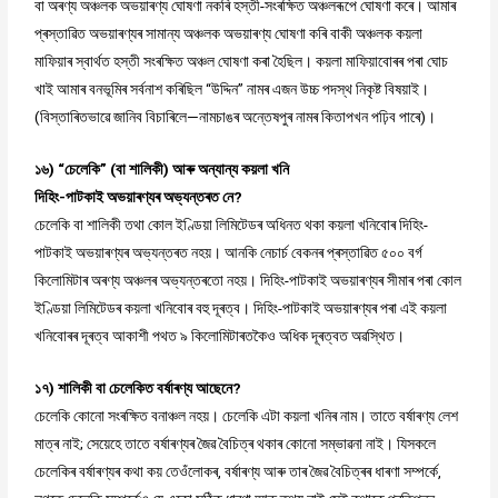
বা অৰণ্য অঞ্চলক অভয়াৰণ্য ঘোষণা নকৰি হস্তী-সংৰক্ষিত অঞ্চলৰূপে ঘোষণা কৰে। আমাৰ
প্ৰস্তাৱিত অভয়াৰণ্যৰ সামান্য অঞ্চলক অভয়াৰণ্য ঘোষণা কৰি বাকী অঞ্চলক কয়লা
মাফিয়াৰ স্বাৰ্থত হস্তী সংৰক্ষিত অঞ্চল ঘোষণা কৰা হৈছিল। কয়লা মাফিয়াবোৰৰ পৰা ঘোচ
খাই আমাৰ বনভূমিৰ সৰ্বনাশ কৰিছিল “উদ্দিন” নামৰ এজন উচ্চ পদস্থ নিকৃষ্ট বিষয়াই।
(বিস্তাৰিতভাৱে জানিব বিচাৰিলে—নামচাঙৰ অন্তেষপুৰ নামৰ কিতাপখন পঢ়িব পাৰে)।
১৬) “চেলেকি” (বা শালিকী) আৰু অন্যান্য কয়লা খনি
দিহিং-পাটকাই অভয়াৰণ্যৰ অভ্যন্তৰত নে?
চেলেকি বা শালিকী তথা কোল ইণ্ডিয়া লিমিটেডৰ অধিনত থকা কয়লা খনিবোৰ দিহিং-
পাটকাই অভয়াৰণ্যৰ অভ্যন্তৰত নহয়। আনকি নেচাৰ্চ বেকনৰ প্ৰস্তাৱিত ৫০০ বৰ্গ
কিলোমিটাৰ অৰণ্য অঞ্চলৰ অভ্যন্তৰতো নহয়। দিহিং-পাটকাই অভয়াৰণ্যৰ সীমাৰ পৰা কোল
ইণ্ডিয়া লিমিটেডৰ কয়লা খনিবোৰ বহু দূৰত্ব। দিহিং-পাটকাই অভয়াৰণ্যৰ পৰা এই কয়লা
খনিবোৰৰ দূৰত্ব আকাশী পথত ৯ কিলোমিটাৰতকৈও অধিক দূৰত্বত অৱস্থিত।
১৭) শালিকী বা চেলেকিত বৰ্ষাৰণ্য আছেনে?
চেলেকি কোনো সংৰক্ষিত বনাঞ্চল নহয়। চেলেকি এটা কয়লা খনিৰ নাম। তাতে বৰ্ষাৰণ্য লেশ
মাত্ৰ নাই; সেয়েহে তাতে বৰ্ষাৰণ্যৰ জৈৱ বৈচিত্ৰ থকাৰ কোনো সম্ভাৱনা নাই। যিসকলে
চেলেকিৰ বৰ্ষাৰণ্যৰ কথা কয় তেওঁলোকৰ, বৰ্ষাৰণ্য আৰু তাৰ জৈৱ বৈচিত্ৰৰ ধাৰণা সম্পৰ্কে,