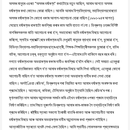
অসমৰ মানুহৰ ওচৰত “অসমৰ বৰ্ষাৰণ্য” কথাটোৱে নতুন আছিল, আমাৰ আগতে অসমৰ
বৰ্ষাৰণ্যৰ কথা কোনেও কোৱা নাছিল। আনকি আমাৰ বিশ্ববিদ্যালয়, মহাবিদ্যালয়বোৰতো
অসমৰ বৰ্ষাৰণ্যক লৈ কোনো ধৰণৰ আলাপ-আলোচনা হোৱা নাছিল (১৯৯৩-৯৪ৰ আগত)
সেয়েহে বৰ্ষাৰণ্যৰ ধাৰণাটো জনপ্ৰিয় কৰাৰ কাম আমি হাতত ল’লো। ডিব্ৰুগড় চহৰৰ বিশিষ্ট
নাগৰিকসকলক মাতি আলোচনা কৰা হ’ল, সভাবোৰত আমি বৰ্ষাৰণ্যৰ বিষয়ে আলোচনা
কৰিলো, স্লাইড প্ৰজেক্ট’ৰেৰে বৰ্ষাৰণ্যৰ ছবি দেখুৱাই মানুহক ব্যাখ্যা কৰা হ’ল, বুজোৱা হ’ল,
বিভিন্ন বিদ্যালয়-মহাবিদ্যালয়ৰ ছাত্ৰ-ছাত্ৰী, শিক্ষক-শিক্ষয়িত্ৰীসকলক বুজোৱা হ’ল, বাটৰ
নাটক, আলোচনা চক্ৰ, বক্তৃতা অনুষ্ঠান পতা হ’ল—এইবোৰ চলি থাকিলে বছৰ বছৰ ধৰি।
লগতে বৰ্ষাৰণ্যখনক অভয়াৰণ্যৰ কৰণৰ দাবীও জনপ্ৰিয় হ’বলৈ ধৰিলে। সেই সময়ত এনেকুৱা
কোনো বাতৰিকাকত নাছিল য’ত আমাৰ বৰ্ষাৰণ্যৰ বিষয়ে আমি লিখা নাছিলো, এনেকুৱা কোনো
আলোচনী নাছিল য’ত আমাৰ বৰ্ষাৰণ্য সংৰক্ষণ তথা অভয়াৰণ্য দাবীৰ কথা লেখা হোৱা
নাছিল। অলইণ্ডিয়া ৰেডিঅ’, ডিব্ৰুগড়ৰ পৰা নিয়মিত ৰূপত আমাৰ বৰ্ষাৰণ্য সংৰক্ষণৰ কথা
প্ৰচাৰ হৈছিল। আলোচনা, কথিকা, টেলিফোন অনুষ্ঠান ইত্যাদি হৈছিল ৰেডিঅ’ৰ পৰা।
মৃণালকান্তি দাস আমাৰ আন্দোলনক সমৰ্থন কৰি এইখন বৰ্ষাৰণ্যৰ ওপৰত প্ৰথম তথ্যচিত্ৰ
নিৰ্মাণ কৰিছিল। তাৰ পিছত দূৰদৰ্শন ডিব্ৰুগড়ে আমাৰ কাম-কাজক লৈ তথ্যচিত্ৰ নিৰ্মাণ কৰি
প্ৰচাৰ কৰিছিল। ৰাষ্ট্ৰীয় স্তৰত সকলো ইংৰাজী বাতৰি-কাকত আৰু আলোচনীত আমাৰ
বৰ্ষাৰণ্যৰ বিষয়ে আৰু আমাৰ অভয়াৰণ্যৰ দাবীৰ আন্দোলনৰ কথা প্ৰকাশ পাইছিল।
আন্তৰ্জাতিক স্তৰতো যথেষ্ট লেখা-মেলা হৈছিল। আমি স্থানীয় লোকসকলক প্ৰত্যক্ষভাৱে