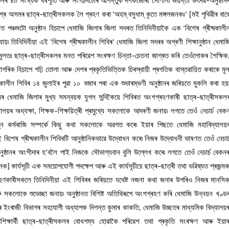
কনৰ
৪০
সংখ্যক
বৰ্ষপূৰ্তি
আৰু
সংগঠনটোৰ
আগন্তুক
দশকজোৰা
সোণালী
জয়ন্তী
উৎসৱ
অনুষ্ঠান
–
গ্ৰ
অসমৰ
ছাত্ৰ
ছাত্ৰীসকলক
লৈ
গ্ৰহণ
কৰা
অহম্
বসুধাম্
কৃতে
মঙ্গলজনকঃ
মই
পৃথিৱীৰ
বাব
–
‘
‌
‌
’
[
িত
পঞ্চমটো
অনুষ্ঠান
হিচাপে
ধেমাজি
জিলাৰ
জিলা
সদৰত
তিনিদিনীয়াকৈ
এক
বিশেষ
গ্ৰীষ্মকালী
‘
যায়৷
তিনিদিনীয়া
এই
বিশেষ
গ্ৰীষ্মকালীন
শিবিৰ
ধেমাজি
জিলা
সদৰৰ
অগ্ৰণী
শিক্ষানুষ্ঠান
ধেমাজ
‘
’
মূলতঃ
ছাত্ৰ
ছাত্ৰীসকলৰ
মনত
পৰিৱেশ
সংৰক্ষণ
চিন্তা
চেতনা
জাগ্ৰত
কৰি
তেওঁলোকৰ
শৈক্ষিক
–
–
নাগৰিক
হিচাপে
গঢ়ি
তোলা
আৰু
দেশৰ
প্ৰকৃতিভিত্তিক
চিৰস্থায়ী
প্ৰগতিক
বাস্তৱায়িত
কৰাকে
মূ
্মকালীন
শিবিৰ
১৪
জুলাইৰ
পুৱা
১০
বজাৰ
পৰা
এক
শুভাৰম্ভণী
অনুষ্ঠানৰ
জৰিয়তে
মুকলি
কৰা
হয়
নৰ
ধেমাজি
জিলাৰ
মুখ্য
সমন্বয়ক
যুগল
সন্দিকৈয়ে
শিবিৰত
অংশগ্ৰহণকাৰী
ছাত্ৰ
ছাত্ৰীসকল
–
যালয়ৰ
অধ্যক্ষা
শিক্ষক
শিক্ষয়িত্ৰী
প্ৰমুখ্যে
সকলোকে
আদৰণী
জনায়৷
লগতে
তেওঁ
নেচাৰ্চ
বেক
,
–
্ন
কৰ্মৰাজি
সম্পৰ্কে
কিছু
কথা
সকলোকে
অৱগত
কৰে৷
ইয়াৰ
পিছতে
ধেমাজি
মহাবিদ্যালয়
ই
বিশেষ
গ্ৰীষ্মকালীন
শিবিৰটি
আনুষ্ঠানিকভাৱে
উদ্বোধন
কৰে৷
নিজৰ
উদ্বোধনী
ভাষণত
তেওঁ
নেচাৰ্
ুষ্ঠানৰ
অংশীদাৰ
হ
বলৈ
পাই
নিজকে
সৌভাগ্যবান
বুলি
উল্লেখ
কৰে৷
লগতে
তেওঁ
নেচাৰ্চ
বেকন
’
জনক
কাৰ্যসূচী
এক
সময়োপযোগী
পদক্ষেপ
আৰু
এই
কাৰ্যসূচীয়ে
ছাত্ৰ
ছাত্ৰী
তথা
ভৱিষ্যত
প্ৰজন্ম
]
–
হণকাৰীসকলে
তিনিদিনীয়া
এই
শিবিৰৰ
জৰিয়তে
যথেষ্ট
নজনা
কথা
জনাৰ
উপৰিও
নিজৰ
মানসি
ু
সকলোকে
শুভেচ্ছা
জনায়৷
অনুষ্ঠানত
বিশিষ্ট
অতিথিৰূপে
অংশগ্ৰহণ
কৰি
ধেমাজি
উন্নয়ন
খণ্ড
ৰ
ইংৰাজী
বিভাগৰ
সহযোগী
অধ্যাপক
দিগন্ত
কুমাৰ
কাকতি
ধেমাজি
উচ্ছতৰ
মাধ্যমিক
বিদ্যালয়
,
শিক্ষাৰ্থী
ছাত্ৰ
ছাত্ৰীসকলৰ
বোধগম্য
হোৱাকৈ
পৰিৱেশ
তথা
প্ৰকৃতি
সংৰক্ষণ
আৰু
ইয়া
–