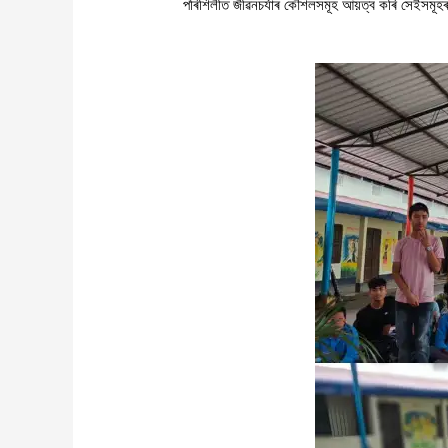
পৰিশিলীত
জীৱনচৰ্যাৰ
কৌশলসমূহ
আয়ত্ব
কৰি
সেইসমূহ