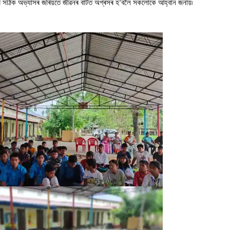
ৰ
সঠিক
অভ্যাসৰ
জৰিয়তে
জীৱনৰ
বাটত
অগ্ৰসৰ
হ
বলৈ
সকলোকে
আহ্বান
জনায়৷
’