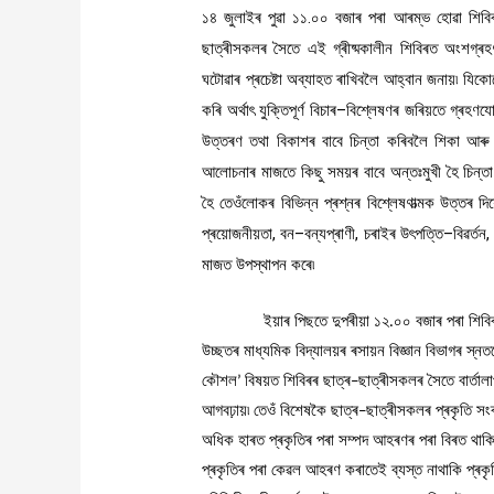
১৪
জুলাইৰ
পুৱা
১১
.
০০
বজাৰ
পৰা
আৰম্ভ
হোৱা
শিবি
ছাত্ৰীসকলৰ
সৈতে
এই
গ্ৰীষ্মকালীন
শিবিৰত
অংশগ্ৰহ
ঘটোৱাৰ
প্ৰচেষ্টা
অব্যাহত
ৰাখিবলৈ
আহ্বান
জনায়৷
যিকো
কৰি
অৰ্থাৎ
যুক্তিপূৰ্ণ
বিচাৰ
–
বিশ্লেষণৰ
জৰিয়তে
গ্ৰহণযো
উত্তৰণ
তথা
বিকাশৰ
বাবে
চিন্তা
কৰিবলৈ
শিকা
আৰু
আলোচনাৰ
মাজতে
কিছু
সময়ৰ
বাবে
অন্তঃমুখী
হৈ
চিন্তা
হৈ
তেওঁলোকৰ
বিভিন্ন
প্ৰশ্নৰ
বিশ্লেষণাত্মক
উত্তৰ
দিয়
প্ৰয়োজনীয়তা
,
বন
–
বন্যপ্ৰাণী
,
চৰাইৰ
উৎপত্তি
–
বিৱৰ্তন
মাজত
উপস্থাপন
কৰে৷
ইয়াৰ
পিছতে
দুপৰীয়া
১২
০০
বজাৰ
পৰা
শিবি
.
উচ্ছতৰ
মাধ্যমিক
বিদ্যালয়ৰ
ৰসায়ন
বিজ্ঞান
বিভাগৰ
স্নত
কৌশল
বিষয়ত
শিবিৰৰ
ছাত্ৰ
ছাত্ৰীসকলৰ
সৈতে
বাৰ্তাল
’
–
আগবঢ়ায়৷
তেওঁ
বিশেষকৈ
ছাত্ৰ
ছাত্ৰীসকলৰ
প্ৰকৃতি
সংৰ
–
অধিক
হাৰত
প্ৰকৃতিৰ
পৰা
সম্পদ
আহৰণৰ
পৰা
বিৰত
থাক
প্ৰকৃতিৰ
পৰা
কেৱল
আহৰণ
কৰাতেই
ব্যস্ত
নাথাকি
প্ৰকৃ