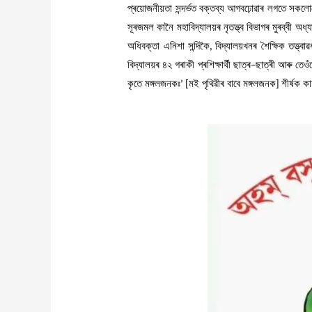
প্ৰয়োজনীয়তা
সন্দৰ্ভত
বক্তব্য
আগবঢ়োৱাৰ
লগতে
সকলো
সূৰজমল
কানৈ
মহাবিদ্যালয়ৰ
নৃতত্ত্ব
বিভাগৰ
মুৰব্বী
অধ্য
অধিবক্তা
এনিশা
সন্দিকৈ
বিদ্যালয়খনৰ
শৈক্ষিক
তত্ত্বা
,
বিদ্যালয়ৰ
৪২
গৰাকী
প্ৰশিক্ষাৰ্থী
ছাত্ৰ
ছাত্ৰী
আৰু
তেও
–
কৃতে
মঙ্গলজনকঃ
মই
পৃথিৱীৰ
বাবে
মঙ্গলজনক
শীৰ্ষক
কাৰ
’
[
]