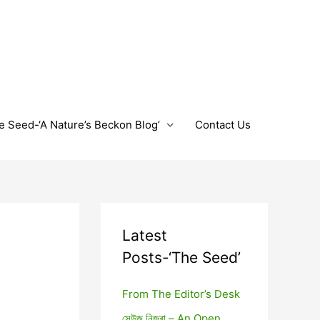
e Seed-‘A Nature’s Beckon Blog’
Contact Us
Latest
Posts-‘The Seed’
From The Editor’s Desk
সেউজ নিজৰা – An Open