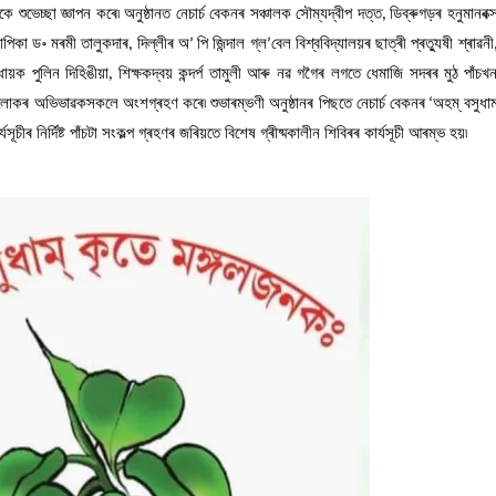
কে
শুভেচ্ছা
জ্ঞাপন
কৰে৷
অনুষ্ঠানত
নেচাৰ্চ
বেকনৰ
সঞ্চালক
সৌম্যদ্বীপ
দত্ত
ডিব্ৰুগড়ৰ
হনুমানবক্
,
াপিকা
ড॰
মৰমী
তালুকদাৰ
দিল্লীৰ
অ
পি
জিন্দাল
গ্ল
বেল
বিশ্ববিদ্যালয়ৰ
ছাত্ৰী
প্ৰত্যুষী
শ্ৰাৱনী
,
’
’
ৱধায়ক
পুলিন
দিহিঙীয়া
শিক্ষকদ্বয়
কন্দৰ্প
তামুলী
আৰু
নৱ
গগৈৰ
লগতে
ধেমাজি
সদৰৰ
মুঠ
পাঁচখ
,
ঁলোকৰ
অভিভাৱকসকলে
অংশগ্ৰহণ
কৰে৷
শুভাৰম্ভণী
অনুষ্ঠানৰ
পিছতে
নেচাৰ্চ
বেকনৰ
অহম্
বসুধাম
‘
‌
্যসূচীৰ
নিৰ্দিষ্ট
পাঁচটা
সংকল্প
গ্ৰহণৰ
জৰিয়তে
বিশেষ
গ্ৰীষ্মকালীন
শিবিৰৰ
কাৰ্যসূচী
আৰম্ভ
হয়৷