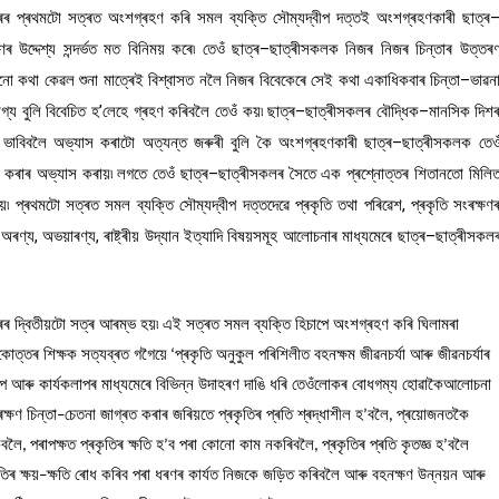
ৰৰ
প্ৰথমটো
সত্ৰত
অংশগ্ৰহণ
কৰি
সমল
ব্যক্তি
সৌম্যদ্বীপ
দত্তই
অংশগ্ৰহণকাৰী
ছাত্ৰ
ণৰ
উদ্দেশ্য
সন্দৰ্ভত
মত
বিনিময়
কৰে৷
তেওঁ
ছাত্ৰ
–
ছাত্ৰীসকলক
নিজৰ
নিজৰ
চিন্তাৰ
উত্তৰ
নো
কথা
কেৱল
শুনা
মাত্ৰেই
বিশ্বাসত
নলৈ
নিজৰ
বিবেকেৰে
সেই
কথা
একাধিকবাৰ
চিন্তা
–
ভাৱন
গ্য
বুলি
বিবেচিত
হ
’
লেহে
গ্ৰহণ
কৰিবলৈ
তেওঁ
কয়৷
ছাত্ৰ
–
ছাত্ৰীসকলৰ
বৌদ্ধিক
–
মানসিক
দিশ
ভাবিবলৈ
অভ্যাস
কৰাটো
অত্যন্ত
জৰুৰী
বুলি
কৈ
অংশগ্ৰহণকাৰী
ছাত্ৰ
–
ছাত্ৰীসকলক
তেও
কৰাৰ
অভ্যাস
কৰায়৷
লগতে
তেওঁ
ছাত্ৰ
–
ছাত্ৰীসকলৰ
সৈতে
এক
প্ৰশ্নোত্তৰ
শিতানতো
মিলি
ে৷
প্ৰথমটো
সত্ৰত
সমল
ব্যক্তি
সৌম্যদ্বীপ
দত্তদেৱে
প্ৰকৃতি
তথা
পৰিৱেশ
,
প্ৰকৃতি
সংৰক্ষণ
,
অৰণ্য
,
অভয়াৰণ্য
,
ৰাষ্ট্ৰীয়
উদ্যান
ইত্যাদি
বিষয়সমূহ
আলোচনাৰ
মাধ্যমেৰে
ছাত্ৰ
–
ছাত্ৰীসকল
ৰৰ
দ্বিতীয়টো
সত্ৰ
আৰম্ভ
হয়৷
এই
সত্ৰত
সমল
ব্যক্তি
হিচাপে
অংশগ্ৰহণ
কৰি
ঘিলামৰা
কোত্তৰ
শিক্ষক
সত্যব্ৰত
গগৈয়ে
প্ৰকৃতি
অনুকুল
পৰিশিলীত
বহনক্ষম
জীৱনচৰ্যা
আৰু
জীৱনচৰ্যাৰ
‘
াপ
আৰু
কাৰ্যকলাপৰ
মাধ্যমেৰে
বিভিন্ন
উদাহৰণ
দাঙি
ধৰি
তেওঁলোকৰ
বোধগম্য
হোৱাকৈআলোচনা
ক্ষণ
চিন্তা
চেতনা
জাগ্ৰত
কৰাৰ
জৰিয়তে
প্ৰকৃতিৰ
প্ৰতি
শ্ৰদ্ধাশীল
হ
বলৈ
প্ৰয়োজনতকৈ
–
’
,
িবলৈ
পৰাপক্ষত
প্ৰকৃতিৰ
ক্ষতি
হ
ব
পৰা
কোনো
কাম
নকৰিবলৈ
প্ৰকৃতিৰ
প্ৰতি
কৃতজ্ঞ
হ
বলৈ
,
’
,
’
তিৰ
ক্ষয়
ক্ষতি
ৰোধ
কৰিব
পৰা
ধৰণৰ
কাৰ্যত
নিজকে
জড়িত
কৰিবলৈ
আৰু
বহনক্ষণ
উন্নয়ন
আৰু
–