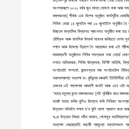
উত্তৰ
পূৱ
ভাৰতৰ
পৰিৱেশ
সংৰক্ষণকাৰী
গোষ্ঠী
নেচাৰ্চ
বে
–
অংশস্বৰূপে
২০২২
বৰ্ষৰ
জুন
মাহত
ঘোষণা
কৰা
আৰু
সম
মঙ্গলজনক
শীৰ্ষক
এক
বিশেষ
অনুষ্ঠান
কাৰ্যসূচীৰ
ধেমাজ
]
শিবিৰ
যোৱা
১৪
জুলাইৰ
পৰা
১৬
জুলাইলৈ
অনুষ্ঠিত
হৈ
’
উচ্ছতৰ
মাধ্যমিক
বিদ্যালয়
প্ৰাংগনত
অনুষ্ঠিত
কৰা
হয়৷
বৌদ্ধিক
আৰু
মানসিক
উৎকৰ্ষ
সাধনৰ
জৰিয়তে
দেশৰ
সু
লক্ষ্য
আৰু
উদ্দেশ্য
হিচাপে
লৈ
আয়োজন
কৰা
এই
গ্ৰীষ
শুভাৰম্ভণী
অনুষ্ঠানত
শিবিৰ
সমন্বয়ক
তথা
নেচাৰ্চ
বেক
লগতে
অভিভাৱক
শিবিৰ
উদ্বোধক
বিশিষ্ট
অতিথি
বিদ্
,
,
,
সংগঠনটো
সম্পৰ্কে
জন্মলগ্নৰে
পৰা
সংগঠনটোৰ
বিভিন
,
অৱসৰপ্ৰাপ্ত
অধ্যক্ষ
ড॰
বুদ্ধিন্দ্ৰ
বৰুৱাই
তিনিদিনীয়া
এ
বেকনৰ
এই
পদক্ষেপক
আদৰণী
জনাই
আৰু
এনে
এটা
অন
অহম্
বসুধাম্
কৃতে
মঙ্গলজনকঃ
মই
পৃথিৱীৰ
বাবে
মঙ্গল
‘
‌
‌
’
[
যথেষ্ট
সহায়
কৰিব
বুলিও
উল্লেখ
কৰি
শিবিৰত
অংশগ্ৰ
উত্তৰণ
ঘটাবলৈ
সক্ষম
হ
ব
বুলি
আশা
প্ৰকাশ
কৰে
আৰ
’
খণ্ড
উন্নয়ন
বিষয়া
নবীন
কামান
গোগামুখ
মহাবিদ্যালয়
,
অধ্যক্ষা
দেৱজ্যোতি
কছাৰী
প্ৰমুখ্যে
বক্তাসকলে
প্ৰ