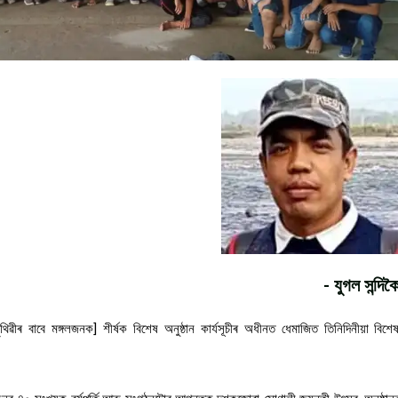
- যুগল সন্দিক
ৃথিৱীৰ
বাবে
মঙ্গলজনক
]
শীৰ্ষক
বিশেষ
অনুষ্ঠান
কাৰ্যসূচীৰ
অধীনত
ধেমাজিত
তিনিদিনীয়া
বিশে