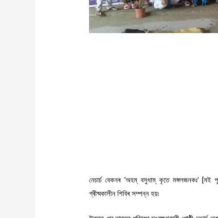
নেচাৰ্চ
বেকনৰ
‘
অহম্
‌
বসুধাম্
‌
কৃতে
মঙ্গলজনকঃ
’
[
মই
প
গ্ৰীষ্মকালীন
শিবিৰ
সম্পন্ন
হয়৷