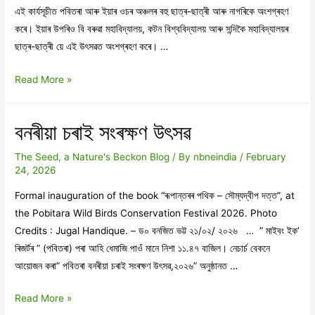
এই কাৰ্যসূচীত পবিতৰা আৰু ইয়াৰ ওচৰ অঞ্চলৰ বহু ছাত্ৰ-ছাত্ৰী আৰু নাগৰিকে অংশগ্ৰহণ
কৰে। ইয়াৰ উপৰিও বি বৰুৱা মহাবিদ্যালয়, কটন বিশ্ববিদ্যালয় আৰু সন্দিকৈ মহাবিদ্যালয়ৰ
ছাত্ৰ-ছাত্ৰী য়ে এই উৎসৱত অংশগ্ৰহণ কৰে। …
সম্পাদকীয়,
Read More »
ফেব্ৰুৱাৰী
২০২৬
বনৰীয়া চৰাই সংৰক্ষণ উৎসৱ
The Seed, a Nature's Beckon Blog
/ By
nbneindia
/
February
24, 2026
Formal inauguration of the book “ৰূপান্তৰৰ পথিক – সৌম্যদ্বীপ দত্ত”, at
the Pobitara Wild Birds Conservation Festival 2026. Photo
Credits : Jugal Handique. – ড০ বনজিত ভট্ট ২১/০২/ ২০২৬ … ” মাইবং ইক’
ৰিজৰ্টৰ ” (পবিতৰা) পৰা আহি ধেমাজি পাওঁ মানে নিশা ১১.৪৭ বাজিল।‌ নেচাৰ্চ বেকনে
আয়োজন কৰা” পবিতৰা বনৰীয়া চৰাই সংৰক্ষণ উৎসৱ,২০২৬” অনুষ্ঠানত …
বনৰীয়া
Read More »