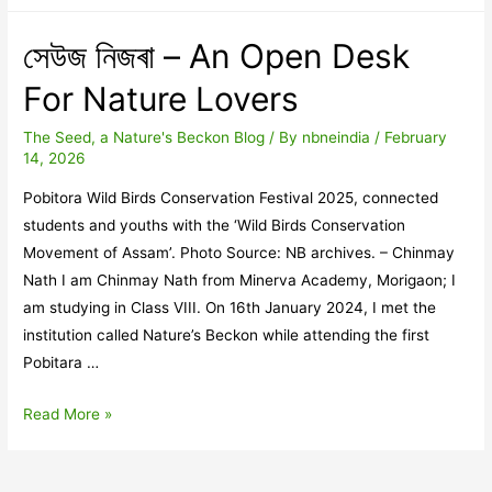
চৰাই
সংৰক্ষণ
সেউজ নিজৰা – An Open Desk
উৎসৱ
For Nature Lovers
The Seed, a Nature's Beckon Blog
/ By
nbneindia
/
February
14, 2026
Pobitora Wild Birds Conservation Festival 2025, connected
students and youths with the ‘Wild Birds Conservation
Movement of Assam’. Photo Source: NB archives. – Chinmay
Nath I am Chinmay Nath from Minerva Academy, Morigaon; I
am studying in Class VIII. On 16th January 2024, I met the
institution called Nature’s Beckon while attending the first
Pobitara …
সেউজ
Read More »
নিজৰা
–