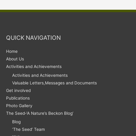
An
Open
Desk
For
Nature
QUICK NAVIGATION
Lovers
Home
About Us
Activities and Achievements
Activities and Achievements
Valuable Letters,Messages and Documents
Get involved
Publications
Photo Gallery
The Seed-‘A Nature’s Beckon Blog’
Blog
‘The Seed’ Team