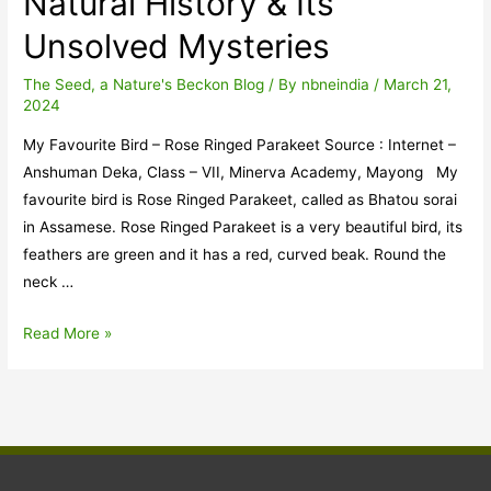
Natural History & Its
কবিতা)
Unsolved Mysteries
The Seed, a Nature's Beckon Blog
/ By
nbneindia
/
March 21,
2024
My Favourite Bird – Rose Ringed Parakeet Source : Internet –
Anshuman Deka, Class – VII, Minerva Academy, Mayong My
favourite bird is Rose Ringed Parakeet, called as Bhatou sorai
in Assamese. Rose Ringed Parakeet is a very beautiful bird, its
feathers are green and it has a red, curved beak. Round the
neck …
Natural
Read More »
History
&
Its
Unsolved
Mysteries