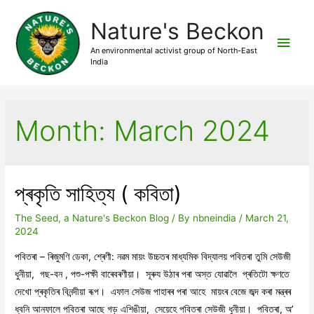
Nature's Beckon
Main
An environmental activist group of North-East
India
Men
Month:
March 2024
প্ৰকৃতি সাহিত্য ( কবিতা)
The Seed, a Nature's Beckon Blog
/ By
nbneindia
/
March 21,
2024
পবিতৰা – ৰিজুমণি ডেকা, শ্ৰেণী: নৱম মায়ং উচ্চতৰ মাধ্যমিক বিদ্যালয় পবিতৰা তুমি সেউজী
ধুনীয়া, গছ-বন , পশু-পক্ষী বাৰেবৰণীয়া। সূৰুয উঠাৰ পৰা অস্ত যোৱালৈ প্ৰতিটো ক্ষণতে
দেখো প্ৰকৃতিৰ বিনন্দীয়া ৰূপ। এফাল সেউজ পাহাৰৰ পৰা আহে মায়ংৰ বেজে জব্দ কৰা মন্ত্ৰৰ
ধ্বনি আনফালে পবিতৰা আছে গড় এশিঙীয়া, সেয়েহে পবিতৰা সেউজী ধুনীয়া। পবিতৰা, অ’