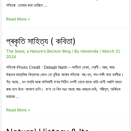
পবিতৰা তোমাৰ কথা ভাৱিলে …
প্ৰকৃতি
Read More »
সাহিত্য
(
প্ৰকৃতি সাহিত্য ( কবিতা)
কবিতা)
The Seed, a Nature's Beckon Blog
/ By
nbneindia
/
March 21,
2024
পবিতৰা Photo Credit : Debajit Nath – নবনীতা ডেকা, শ্ৰেণী : নৱম, মায়ং
উচ্চতৰ মাধ্যমিক বিদ্যালয় কেনে নো ধুনীয়া আমাৰ পবিতৰা গছ-বন, পশু-পক্ষী নানা বৰণীয়া।
গঁড় আছে , বন গাহৰি আৰু বালিমাহী ম’হৰ পিঠিত বগলী বোৰে থাকে নাচি-বাগী খৰালি মাহত
ৰাজ হংস উৰে আকাশ চানি। ক’ত যে বিল দঙা আছে মাছ-কাছৰে ভৰি, সৰীসৃপ, অৰ্কিডৰ
মায়াময় …
প্ৰকৃতি
Read More »
সাহিত্য
(