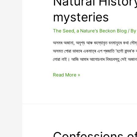
Natural Histor
mysteries
The Seed, a Nature's Beckon Blog
/ B
অসমৰ অজানা, অদৃশ্য আৰু ৰহস্যাবৃত বনমানুহৰ কথা স
অসমত পোৱা ভাৰতৰ একমাত্ৰ এপ প্ৰজাতি ‘হলৌ বান্দৰ’ক
লোৱা নাই। আজি আমাৰ আলোচনাৰ বিষয়বস্তু সেই অজানা,
Natural
Read More »
History
and
it’s
unsolved
mysteries
Confessions of