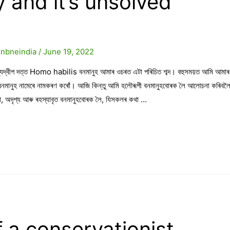
y and it’s unsolved
y
nbneindia
/
June 19, 2022
ৌম্যদ্বীপ দত্ত Homo habilis বনমানুহ আমাৰ ওচৰত এটা পৰিচিত শব্দ। বহুসময়ত আমি আমাৰ
 বনমানুহ নামেৰে নামকৰণ কৰোঁ। আজি কিন্তু আমি হলৌৰূপী বনমানুহবোৰক লৈ আলোচনা কৰিবল
 অদৃশ্য আৰু ৰহস্যাবৃত বনমানুহবোৰক লৈ, যিসকলৰ কথা …
 a conservationist