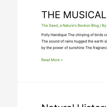
THE MUSICAL
The Seed, a Nature's Beckon Blog
/ B
Polly Handique The chirping of birds c
The sound of rains hugged the earth si
by the power of sunshine The fragran
THE
Read More »
MUSICAL
NATURE