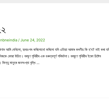
২২
y
nbneindia
/
June 24, 2022
 পৰিণাম আমি দেখিলো, হৃদয়ংগম কৰিলোনে! কৰিলো যদি এতিয়া আমাৰ কৰণীয় কি হ’ব? নাই কৰা যদ
িজকে কোৱা উচিত। বৰষুণ পৃথিৱীৰ এক গুৰুত্বপূৰ্ণ পৰিঘটনা। বৰষুণে পৃথিৱীৰ ইকো চিষ্টেম
ে। কিন্তু মানুহৰ জনসংখ্যা বৃদ্ধি …