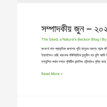
সম্পাদকীয় জুন – ২০
The Seed, a Nature's Beckon Blog
/ B
কংকণা দাস প্ৰাকৃতিক জলাশয় পুতি মানুহৰ অৰণ্য গঢ়াৰ
ইয়াতকৈও বেছি ভয়ংকৰ পৰিস্থিতিৰ সন্মুখীন হম বুলি আমি ন
সন্তুলিত ৰখাৰ লগতে পৃথিৱীৰ নান্দনিক সৌন্দৰ্য্যও বৃদ্ধি কৰ
সম্পাদকীয়
Read More »
জুন
–
২০২২