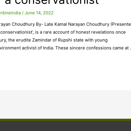
y
nbneindia
/
June 14, 2022
rayan Choudhury By- Late Kamal Narayan Choudhury (Present
onservationist’, is a rare account of honest revelations once
y, the erudite Zamindar of Rupshi state with young
ronment activist of India. These sincere confessions came at