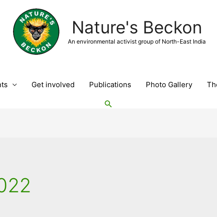
Nature's Beckon
An environmental activist group of North-East India
nts
Get involved
Publications
Photo Gallery
Th
Search
022