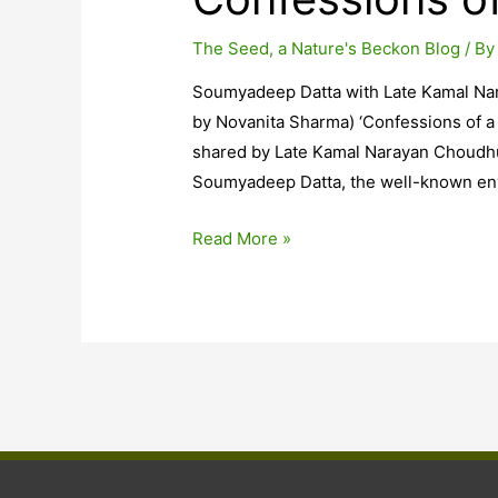
The Seed, a Nature's Beckon Blog
/ B
Soumyadeep Datta with Late Kamal Na
by Novanita Sharma) ‘Confessions of a c
shared by Late Kamal Narayan Choudhur
Soumyadeep Datta, the well-known envi
Confessions
Read More »
of
a
conservationist