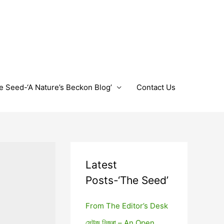
e Seed-‘A Nature’s Beckon Blog’
Contact Us
Latest
Posts-‘The Seed’
From The Editor’s Desk
সেউজ নিজৰা – An Open