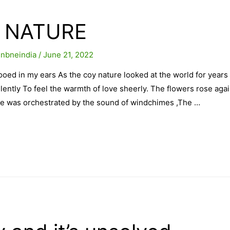
 NATURE
y
nbneindia
/
June 21, 2022
ooed in my ears As the coy nature looked at the world for years 
lently To feel the warmth of love sheerly. The flowers rose aga
ce was orchestrated by the sound of windchimes ,The …