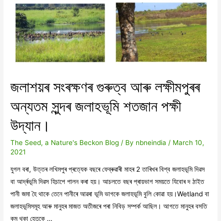
জলাশয়ৰ সংৰক্ষণৰ গুৰুত্ব আৰু লক্ষীমপুৰৰ
অন্যতম সুন্দৰ জলাহভূমি শতজান পক্ষী
উদ্যান।
The Seed, a Nature's Beckon Blog
/ By
nbneindia
/
March 10,
2021
যুগল বৰা, উত্তৰ লখিমপুৰ প্ৰত্যেক বছৰে ফেব্ৰুৱাৰী মাহৰ 2 তাৰিখৰ বিশ্ব জলাহভূমি দিৱস
বা আৰ্দ্ৰভূমি দিৱস হিচাপে পালন কৰা হয়। আচলতে বছৰ প্ৰায়ভাগ সময়তে যিবোৰ দ ঠাইত
পানী জমা হৈ থাকে তেনে পানীৰে আৱৰা ভূমি ভাগকে জলাহভূমি বুলি কোৱা হয়।Wetland বা
জলাহভূমিসমূহ আৰু মানুহৰ মাজত অতীজৰে পৰা নিবিড় সম্পৰ্ক আছিল। আগতে মানুহৰ বসতি
কম থকা হেতুকে …