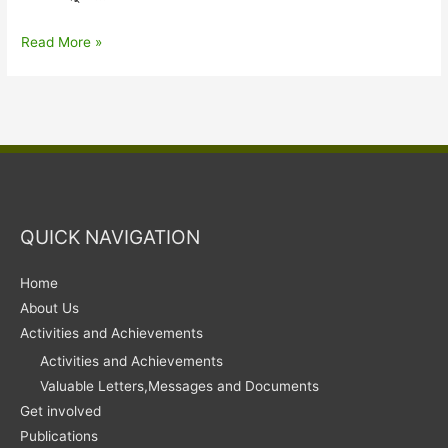
জলাশয়ৰ
Read More »
সংৰক্ষণৰ
গুৰুত্ব
আৰু
লক্ষীমপুৰৰ
অন্যতম
সুন্দৰ
জলাহভূমি
QUICK NAVIGATION
শতজান
পক্ষী
Home
উদ্যান।
About Us
Activities and Achievements
Activities and Achievements
Valuable Letters,Messages and Documents
Get involved
Publications