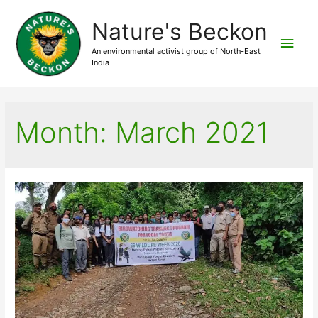
Nature's Beckon
Main
An environmental activist group of North-East
India
Men
Month:
March 2021