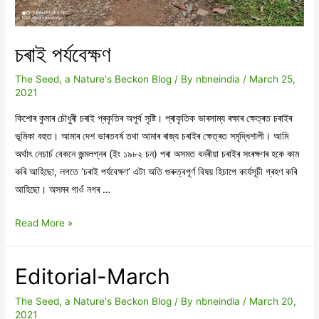
চৰাই পৰ্যবেক্ষণ
The Seed, a Nature's Beckon Blog
/ By
nbneindia
/
March 25,
2021
কিশোৰ কুমাৰ চৌধুৰী চৰাই প্ৰকৃতিৰ অপূৰ্ব সৃষ্টি। প্ৰাকৃতিক ভাৰসাম্য ৰক্ষাৰ ক্ষেত্ৰত চৰাইৰ
ভূমিকা বহুত। আমাৰ দেশ ভাৰতবৰ্ষ তথা আমাৰ ৰাজ্য চৰাইৰ ক্ষেত্ৰত সমৃদ্ধিশালী। আমি
অৰ্থাৎ নেচাৰ্চ বেকনে জন্মলগ্নৰ (ইং ১৯৮২ চন) পৰা অসমত বনৰীয়া চৰাইৰ সংৰক্ষণৰ হকে কাম
কৰি আহিছো, লগতে ‘চৰাই পৰ্যবেক্ষণ’ এটা অতি গুৰুত্বপূৰ্ণ বিষয় হিচাপে কাৰ্যসূচী গ্ৰহণ কৰি
আহিছো। অসমৰ গাওঁ নগৰ …
চৰাই
Read More »
পৰ্যবেক্ষণ
Editorial-March
The Seed, a Nature's Beckon Blog
/ By
nbneindia
/
March 20,
2021