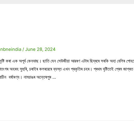
৪
y
nbneindia
/
June 28, 2024
ষ্টি কৰা এক অপূৰ্ব কেনভাছ। ছাতি যেন সেউজীয়া আৱৰণ এটাৰ ছিদ্ৰৰে সৰকি অহা বেলিৰ পোহৰ
ংগৰ অহৰহ সুহুৰি, চৰাইৰ কলৰৱেৰে ব্যস্ত এখন প্ৰকৃতিৰ চহৰ। প্ৰথম দৃষ্টিতেই প্ৰেম জাগ্ৰ
াচীন বৰ্ষাৰণ্য। নামচাঙৰ অন্তেষপুৰ …