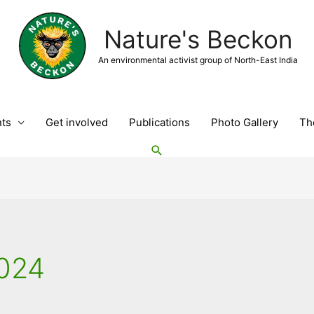
Nature's Beckon
An environmental activist group of North-East India
nts
Get involved
Publications
Photo Gallery
Th
Search
024