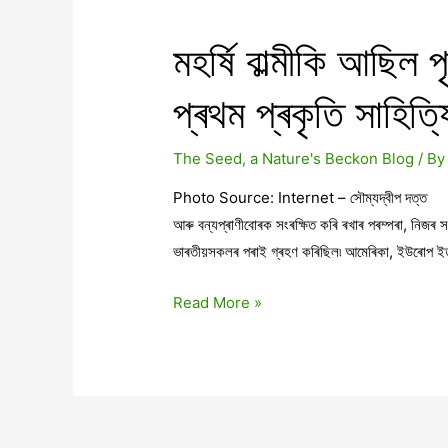
মহৰ্ষি বাল্মীকি আছিল
প্ৰথম প্ৰকৃতি সাহিত্
The Seed, a Nature's Beckon Blog
/ B
Photo Source: Internet – সৌম্যদ্বীপ দত্ত স
আৰু বন্যপ্ৰাণীবোৰক সংৰক্ষিত কৰি ৰখাৰ পৰম্পৰা, নিজৰ সং
ভাৰতীয়সকলৰ পৰাই গ্ৰহণ কৰিছিল৷ আমেৰিকা, ইউৰোপ ইত্
মহৰ্ষি
Read More »
বাল্মীকি
আছিল
পৃথিৱীৰ
প্ৰথম
চৰাই