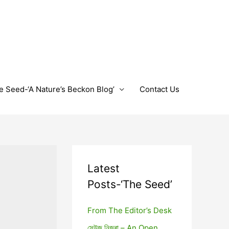
e Seed-‘A Nature’s Beckon Blog’
Contact Us
Latest
Posts-‘The Seed’
From The Editor’s Desk
সেউজ নিজৰা – An Open