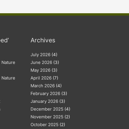
e
s
eed’
Archives
July 2026
(4)
r Nature
June 2026
(3)
May 2026
(3)
r Nature
April 2026
(7)
March 2026
(4)
February 2026
(3)
t
January 2026
(3)
s
December 2025
(4)
November 2025
(2)
October 2025
(2)