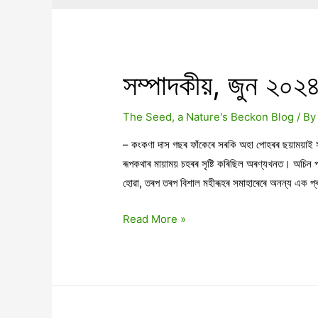
সম্পাদকীয়, জুন ২০২
The Seed, a Nature's Beckon Blog
/ B
– কংকণা দাস গছৰ ফাঁকেৰে সৰকি অহা পোহৰৰ ছয়াময়াই সৃ
ৰূপকথাৰ মায়াময় চহৰৰ সৃষ্টি কৰিছিল অৰণ্যখনত। অচিন পত
হোৱা, তৰপ তৰপ বিশাল মহীৰূহৰ সমাহাৰেৰে অনন্য এক প্ৰ
সম্পাদকীয়,
Read More »
জুন
২০২৪