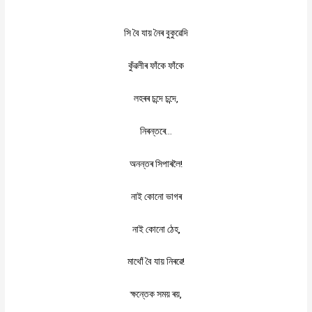
সি
বৈ
যায়
নৈৰ
বুকুৱেদি
কুঁৱলীৰ
ফাঁকে
ফাঁকে
,
লহৰৰ
চন্দে
চন্দে
…
নিৰন্তৰে
!
অনন্তৰ
সিপাৰলৈ
নাই
কোনো
ভাগৰ
,
নাই
কোনো
ঠেহ
!
মাথোঁ
বৈ
যায়
নিৰৱে
,
ক্ষন্তেক
সময়
ৰয়