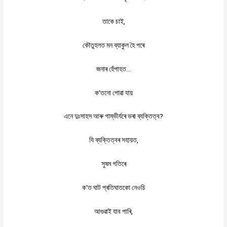
,
তাকে
চাই
কৌতুহলত
মন
ব্যাকুল
হৈ
পৰে
…
জনাৰ
হেঁপাহত
‘
ক
তনো
পোৱা
যায়
?
এনে
দুঃসাহস
আৰু
গাম্ভীৰ্যৰে
ভৰা
ব্যক্তিত্ব
,
যি
ব্যক্তিত্বৰ
সহায়ত
সুষম
গতিৰে
‘
ক
ত
ঘাট
প্ৰতিঘাতকো
নেওচি
,
আগুৱাই
যাব
পাৰি