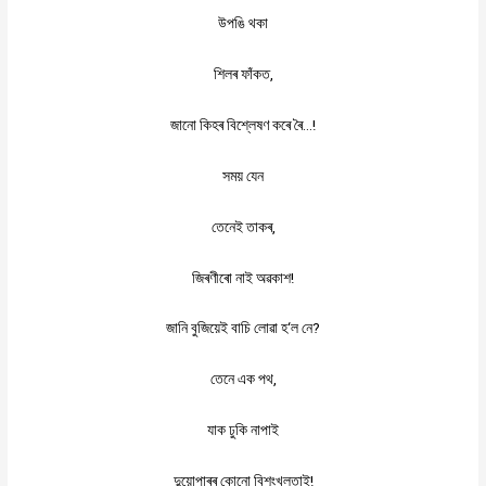
উপঙি
থকা
,
শিলৰ
ফাঁকত
…!
জানো
কিহৰ
বিশ্লেষণ
কৰে
ৰৈ
সময়
যেন
,
তেনেই
তাকৰ
!
জিৰণীৰো
নাই
অৱকাশ
‘
?
জানি
বুজিয়েই
বাচি
লোৱা
হ
ল
নে
,
তেনে
এক
পথ
যাক
ঢুকি
নাপাই
!
দুয়োপাৰৰ
কোনো
বিশৃংখলতাই